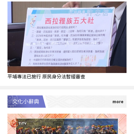
平埔專法已施行 原民身分法暫緩審查
文化小辭典