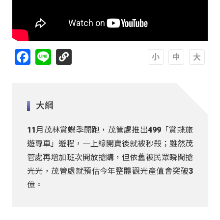
Facebook
Line
A
A
A
大綱
11月茂林賞蝶季開跑，茂管處推出499「賞蝶旅
遊專車」遊程，一上線開賣後就被秒殺；雖然茂
管處再增加班次開放搶購，但依舊被民眾瞬間搶
光光，茂管處就預估今年整體觀光產值會突破3
億。