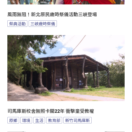
風雨無阻！新北原民歲時祭儀活動三峽登場
祭典活動
三峽歲時祭儀
司馬庫斯校舍無照卡關22年 衝擊童受教權
原鄉
環境
生活
教育部
新竹司馬庫斯