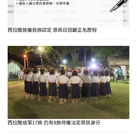
西拉雅族獲民族認定 原民日回顧正名歷程
西拉雅成第17族 仍有8族待獲法定原民身分