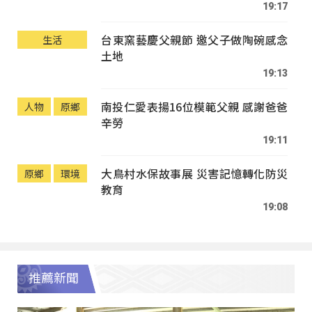
19:17
台東窯藝慶父親節 邀父子做陶碗感念
生活
土地
19:13
南投仁愛表揚16位模範父親 感謝爸爸
人物
原鄉
辛勞
19:11
大鳥村水保故事展 災害記憶轉化防災
原鄉
環境
教育
19:08
推薦新聞