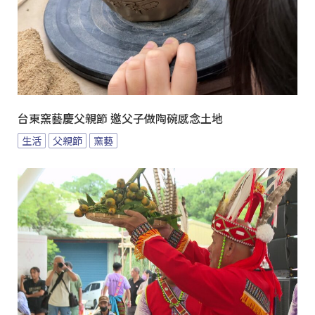
台東窯藝慶父親節 邀父子做陶碗感念土地
生活
父親節
窯藝