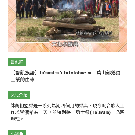
魯凱族
【魯凱族語】ta‘avalra ‘i tatolohae ni｜萬山部落勇
士祭的由來
文化介紹
傳統祖靈祭是一系列為期四個月的祭典，現今配合族人工
作求學濃縮為一天，並特別將「勇士祭(Ta‘avala)」凸顯
辦理。
小辭典