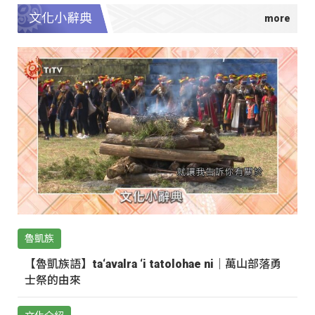
文化小辭典
魯凱族
【魯凱族語】ta‘avalra ‘i tatolohae ni｜萬山部落勇
士祭的由來