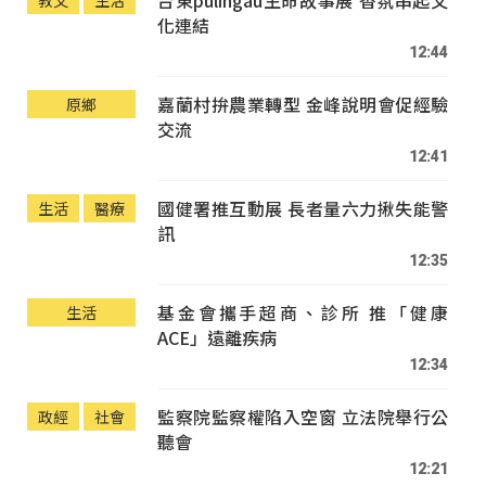
化連結
12:44
嘉蘭村拚農業轉型 金峰說明會促經驗
原鄉
交流
12:41
國健署推互動展 長者量六力揪失能警
生活
醫療
訊
12:35
基金會攜手超商、診所 推「健康
生活
ACE」遠離疾病
12:34
監察院監察權陷入空窗 立法院舉行公
政經
社會
聽會
12:21