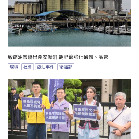
致癌油案燒出食安漏洞 朝野籲強化通報、品管
環境
社會
癌油事件
衛福部