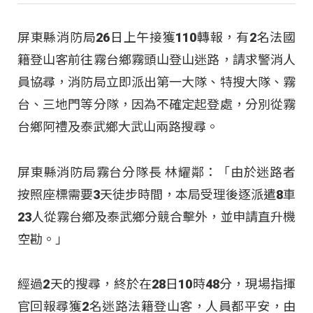
屏東縣消防局26日上午接獲110轉報，有2名法國
籍登山客前往霧台鄉霧頭山登山迷路，請求警消人
員協尋，消防局立即派出第一大隊、特搜大隊、霧
台、三地門等分隊，因為不確定起登處，分別從霧
台鄉阿禮及泰武鄉大武山兩路搜尋。
屏東縣消防局霧台分隊長 林耀鄰：「由於迷路者
按照座標需要3天徒步時間，本局受理後逐派遣8車
23人從霧台鄉及泰武鄉分競合擊外，並申請直升機
空勘。」
經過2天的搜尋，終於在28日10時48分，現場指揮
官回報尋獲2名迷路法籍登山客，人員都平安，由