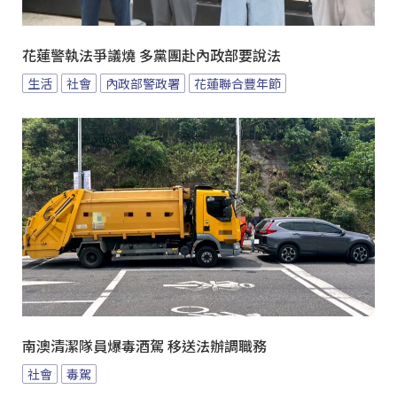
花蓮警執法爭議燒 多黨團赴內政部要說法
生活
社會
內政部警政署
花蓮聯合豐年節
南澳清潔隊員爆毒酒駕 移送法辦調職務
社會
毒駕