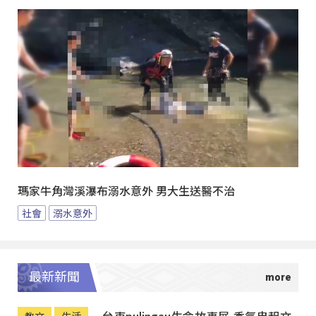
瑪家牛角灣溪瀑布溺水意外 男大生送醫不治
社會
溺水意外
最新新聞
台東pulingau生命故事展 香氛串起文
教文
生活