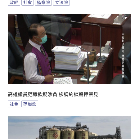
政經
社會
監察院
立法院
高雄議員范織欽疑涉貪 檢調約談聲押禁見
社會
范織欽