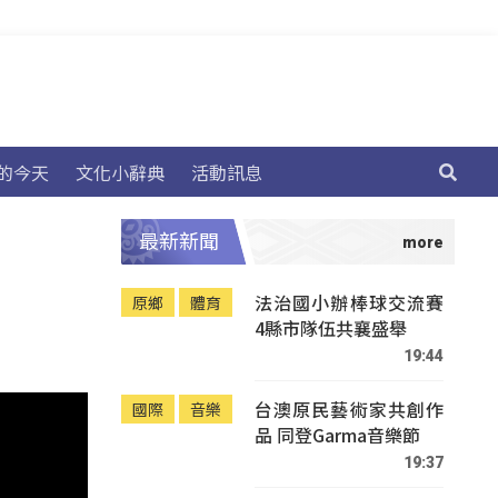
的今天
文化小辭典
活動訊息
最新新聞
法治國小辦棒球交流賽
原鄉
體育
4縣市隊伍共襄盛舉
19:44
台澳原民藝術家共創作
國際
音樂
品 同登Garma音樂節
19:37