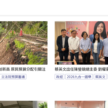
創新高 原民預算分配引關注
蔡英文出任陳瑩競總主委 劉櫂
立法院預算審議
政經
2026九合一選舉
蔡英文