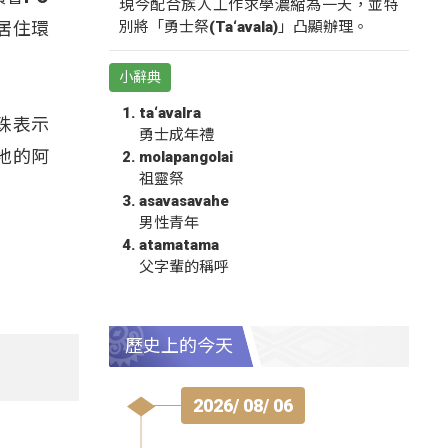
現今配合族人工作求學濃縮為一天，並特
別將「勇士祭(Ta‘avala)」凸顯辦理。
居住環
小辭典
ta‘avalra
珠表示
勇士成年禮
地的阿
molapangolai
祖靈祭
asavasavahe
男性青年
atamatama
父字輩的稱呼
歷史上的今天
2026/ 08/ 06