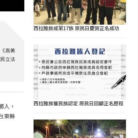
西拉雅族成第17族 原民日慶賀正名成功
員《高美
住民立法
西拉雅族獲民族認定 原民日回顧正名歷程
鄉人，
台東縣