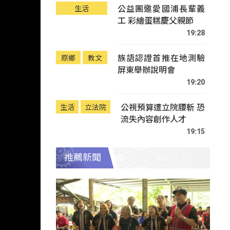
公益團邀愛國浦長輩義
生活
工 彩繪蛋糕慶父親節
19:28
族語認證首推在地測驗
原鄉
教文
屏東舉辦說明會
19:20
公視預算遭立院腰斬 恐
生活
立法院
流失內容創作人才
19:15
推薦新聞