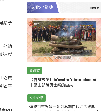
文化小辭典
如何給予
，他總
誠被感
魯凱族
「安居
【魯凱族語】ta‘avalra ‘i tatolohae ni
｜萬山部落勇士祭的由來
會區平
文化介紹
傳統祖靈祭是一系列為期四個月的祭典，
會PO