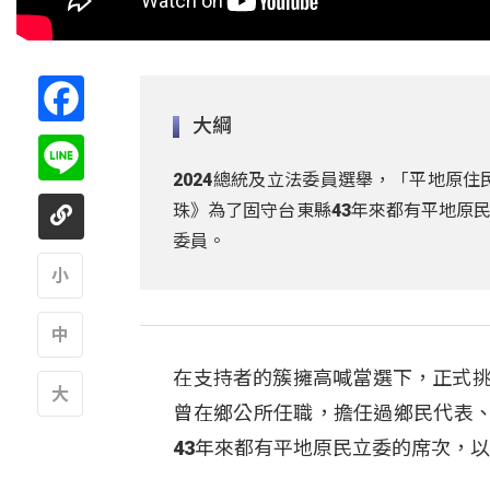
Facebook
大綱
Line
2024總統及立法委員選舉，「平地原
珠》為了固守台東縣43年來都有平地原
委員。
A
在支持者的簇擁高喊當選下，正式挑
A
曾在鄉公所任職，擔任過鄉民代表
A
43年來都有平地原民立委的席次，