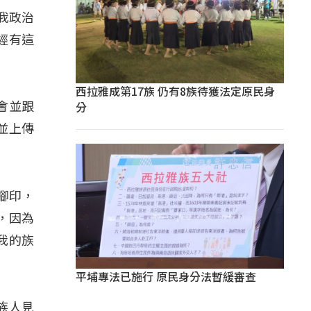
我政治
經有這
西拉雅成第17族 仍有8族待獲法定原民身
分
會並跟
並上傳
腳印，
，因為
我的族
平埔專法已施行 原民身分法暫緩審查
族人見