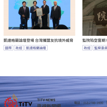
凱達格蘭論壇登場 台灣攜盟友抗境外威脅
監院陷空窗期
國際
政經
凱達格蘭論壇
政經
監察委
TITV NEWS
電話：(02)2788-1600
原視新聞網