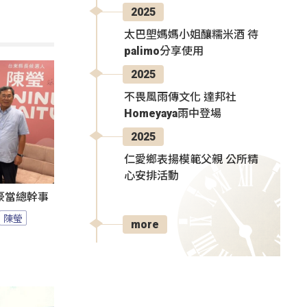
2025
太巴塱媽媽小姐釀糯米酒 待
palimo分享使用
2025
不畏風雨傳文化 達邦社
Homeyaya雨中登場
2025
仁愛鄉表揚模範父親 公所精
心安排活動
豪當總幹事
陳瑩
more