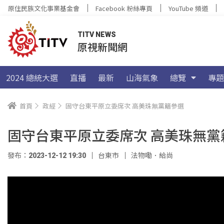
原住民族文化事業基金會
Facebook 粉絲專頁
YouTube 頻道
TITV NEWS
原視新聞網
2024 總統大選
直播
最新
山海氣象
總覽
專題
首頁
政經
固守台東平原立委席次 高美珠無黨籍參選
固守台東平原立委席次 高美珠無黨
發布：2023-12-12 19:30
台東市
法物嘞．給尚