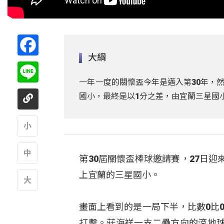
Facebook
大綱
Line
一年一度的關懷盃今年是邁入第30年，然
國小，最終是以1分之差，由宜蘭三星國
A
第30屆關懷盃棒球邀請賽，27日
A
上宜蘭的三星國小。
A
畫面上看到的是一局下半，比數0比
打擊。莊海祥一支二壘方向的滾地