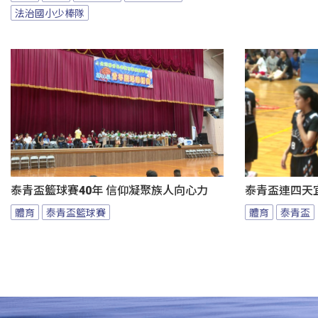
法治國小少棒隊
泰青盃籃球賽40年 信仰凝聚族人向心力
泰青盃連四天宜
體育
泰青盃籃球賽
體育
泰青盃