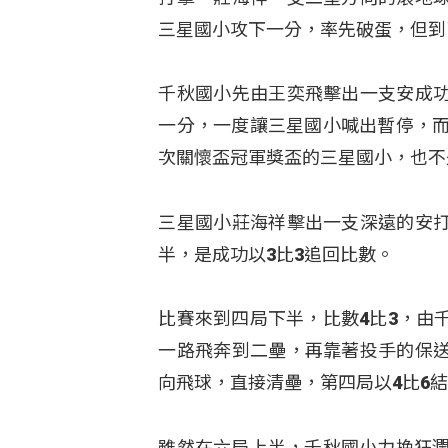
三星國小攻下一分，率先破蛋，但到
千秋國小先由王奕飛擊出一支安成
一分，一度讓三星國小喊出暫停，而
次關懷盃冠軍獎盃的三星國小，也不
三星國小莊海祥擊出一支深遠的安
半，是成功以3比3追回比數。
比賽來到四局下半，比數4比3，由
一路飛奔到二壘，再靠著投手的保
向飛球，直接清壘，第四局以4比6
雖然在六局上半，千秋國小力挽狂瀾