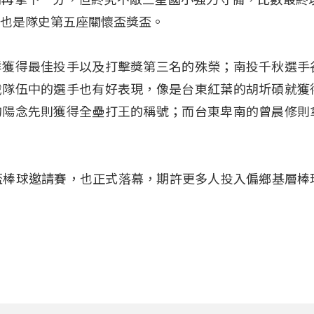
，也是隊史第五座關懷盃獎盃。
祥獲得最佳投手以及打擊獎第三名的殊榮；南投千秋選手
戰隊伍中的選手也有好表現，像是台東紅葉的胡圻碩就獲
的陽念先則獲得全壘打王的稱號；而台東卑南的曾晨修則
盃棒球邀請賽，也正式落幕，期許更多人投入偏鄉基層棒