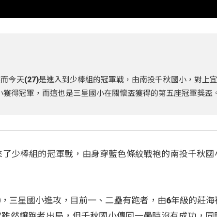
而今天(27)是進入到少棒組的冠軍戰，由南投千秋國小，對上
小獲得冠軍，而這也是三星國小在關懷盃獲得的第五座冠軍獎盃
迎來了少棒組的冠軍戰，由身穿藍色條紋戰袍的南投千秋國
0，三星國小進攻，目前一、二壘有跑者，由6年級的莊海
球雖然讓跑者出局，但千秋國小傳回一壘時沒有成功，同