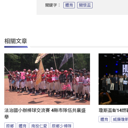
關鍵字：
體育
關懷盃
相關文章
法治國小辦棒球交流賽 4縣市隊伍共襄盛
瓊斯盃8/14
舉
體育
威廉瓊
原鄉
體育
南投仁愛
原鄉少棒隊