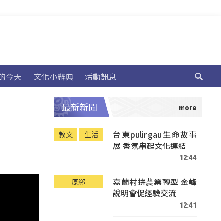
的今天
文化小辭典
活動訊息
最新新聞
台東pulingau生命故事
教文
生活
展 香氛串起文化連結
12:44
嘉蘭村拚農業轉型 金峰
原鄉
說明會促經驗交流
12:41