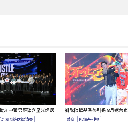
燃戰火 中華男籃陣容星光熠熠
獅隊陳鏞基季後引退 8月返台
斯盃國際籃球邀請賽
體育
陳鏞基引退