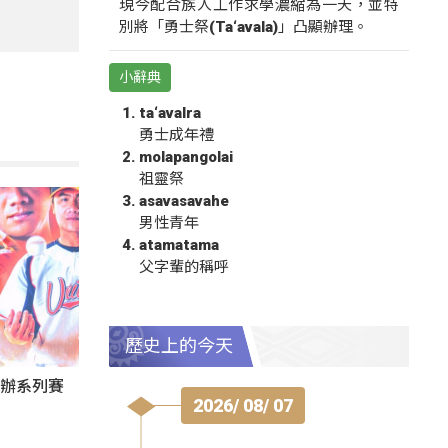
現今配合族人工作求學濃縮為一天，並特
別將「勇士祭(Ta‘avala)」凸顯辦理。
小辭典
ta‘avalra
勇士成年禮
molapangolai
祖靈祭
asavasavahe
男性青年
atamatama
父字輩的稱呼
歷史上的今天
東辦系列賽
2026/ 08/ 07