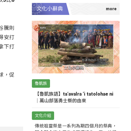
文化小辭典
谷騰則
得安打
拿下打
球，促
魯凱族
【魯凱族語】ta‘avalra ‘i tatolohae ni
｜萬山部落勇士祭的由來
文化介紹
傳統祖靈祭是一系列為期四個月的祭典，