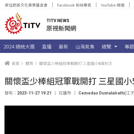
原住民族文化事業基金會
Facebook 粉絲專頁
YouTube 頻道
TITV NEWS
原視新聞網
2024 總統大選
直播
最新
山海氣象
總覽
專題
首頁
體育
關懷盃少棒組冠軍戰開打 三星國小5度封王
關懷盃少棒組冠軍戰開打 三星國小
發布：2023-11-27 19:21
花蓮市
Cemedas Dumalalrath(江