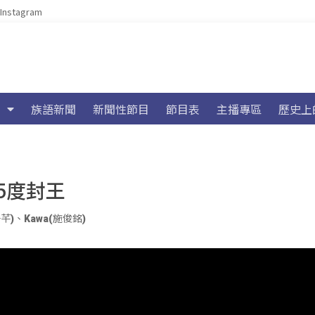
Instagram
族語新聞
新聞性節目
節目表
主播專區
歷史上
5度封王
子芊)
、
Kawa(施俊銘)