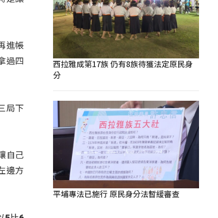
再進帳
拿過四
西拉雅成第17族 仍有8族待獲法定原民身
分
三局下
讓自己
左邊方
平埔專法已施行 原民身分法暫緩審查
5比6