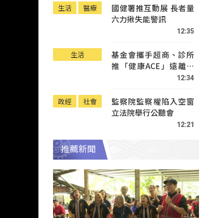
國健署推互動展 長者量
生活
醫療
六力揪失能警訊
12:35
基金會攜手超商、診所
生活
推「健康ACE」遠離疾
病
12:34
監察院監察權陷入空窗
政經
社會
立法院舉行公聽會
12:21
推薦新聞