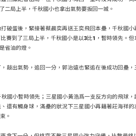
了二局上半，千秋國小也拿出氣勢要扳回一城。
功打破蛋後，緊接著蔡晨奕再送王奕飛回本壘，千秋國小
比賽到了三局上半，千秋國小是以3比1，暫時領先。但
是省油的燈。
打，敲出氣勢，追回一分，郭治遠也緊追在後成功回壘，
千秋國小暫時領先；三星國小黃浩爲一支反方向的飛球，
送、還有觸身球，滿壘的狀況下三星國小再藉著莊海祥的
結束。
再拿下一分，但終究不敵三星國小強力守備，比數最終以