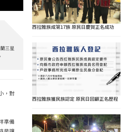
西拉雅族成第17族 原民日慶賀正名成功
宜蘭三星
。
小，對
西拉雅族獲民族認定 原民日回顧正名歷程
祥準備
時是讓