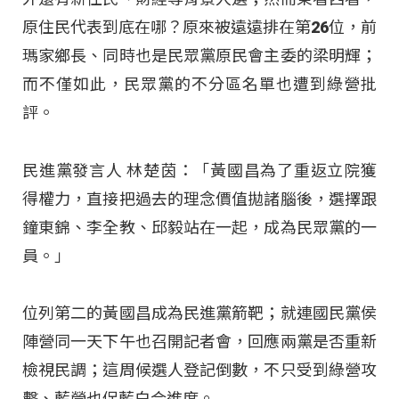
原住民代表到底在哪？原來被遠遠排在第26位，前
瑪家鄉長、同時也是民眾黨原民會主委的梁明輝；
而不僅如此，民眾黨的不分區名單也遭到綠營批
評。
民進黨發言人 林楚茵：「黃國昌為了重返立院獲
得權力，直接把過去的理念價值拋諸腦後，選擇跟
鐘東錦、李全教、邱毅站在一起，成為民眾黨的一
員。」
位列第二的黃國昌成為民進黨箭靶；就連國民黨侯
陣營同一天下午也召開記者會，回應兩黨是否重新
檢視民調；這周候選人登記倒數，不只受到綠營攻
擊、藍營也促藍白合進度。