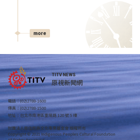
more
TITV NEWS
原視新聞網
電話：(02)2788-1600
傳真：(02)2788-1500
地址：台北市南港區重陽路 120 號 5 樓
財團法人原住民族文化事業基金會 版權所有
Copyright © 2021 Indigenous Peoples Cultural Foundation
All Rights Reserved .