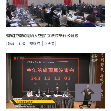
監察院監察權陷入空窗 立法院舉行公聽會
政經
社會
監察院
立法院