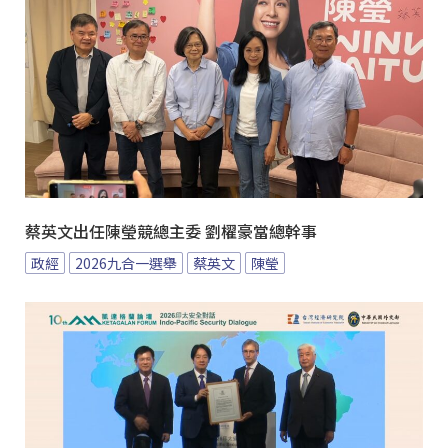
蔡英文出任陳瑩競總主委 劉櫂豪當總幹事
政經
2026九合一選舉
蔡英文
陳瑩