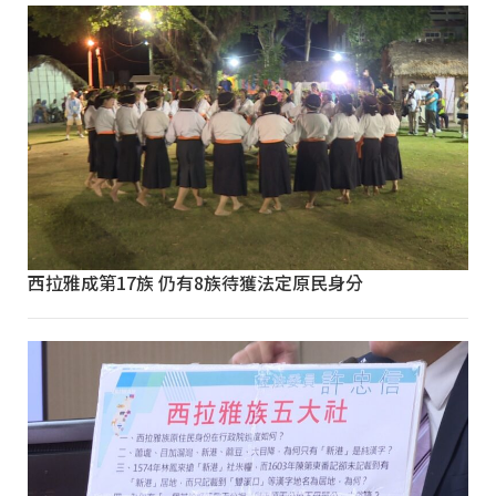
西拉雅成第17族 仍有8族待獲法定原民身分