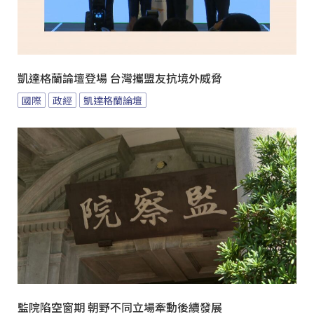
凱達格蘭論壇登場 台灣攜盟友抗境外威脅
國際
政經
凱達格蘭論壇
監院陷空窗期 朝野不同立場牽動後續發展