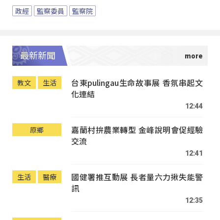
政經
監察委員
監察院
最新新聞
台東pulingau生命故事展 香氛串起文
教文
生活
化連結
12:44
嘉蘭村拚農業轉型 金峰說明會促經驗
原鄉
交流
12:41
國健署推互動展 長者量六力揪失能警
生活
醫療
訊
12:35