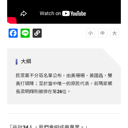
Facebook
Line
A
A
A
大綱
民眾黨不分區名單公布，由黃珊珊、黃國昌，雙
黃打頭陣；至於當中唯一的原民代表，前瑪家鄉
長梁明輝則被排在第26位。
「共計34人，我們會組成最專業。」