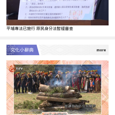
平埔專法已施行 原民身分法暫緩審查
文化小辭典