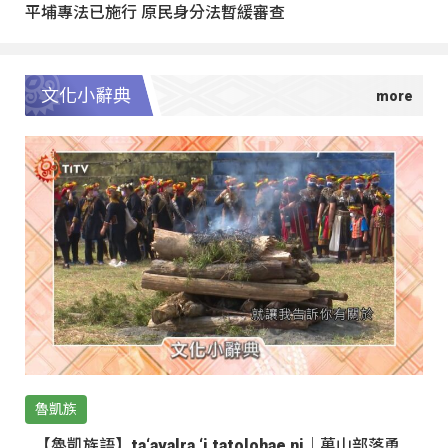
平埔專法已施行 原民身分法暫緩審查
文化小辭典
魯凱族
【魯凱族語】ta‘avalra ‘i tatolohae ni｜萬山部落勇