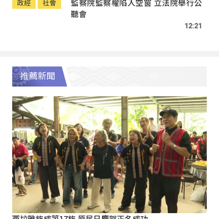
監察院監察權陷入空窗 立法院舉行公
政經
社會
聽會
12:21
推薦新聞
西拉雅族成第17族 原民日慶賀正名成功