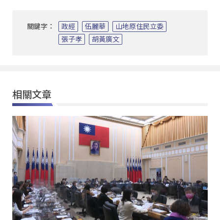
關鍵字：
政經
伍麗華
山地原住民立委
張子孝
胡黃廣文
相關文章