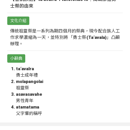
士祭的由來
文化介紹
傳統祖靈祭是一系列為期四個月的祭典，現今配合族人工
作求學濃縮為一天，並特別將「勇士祭(Ta‘avala)」凸顯
辦理。
小辭典
ta‘avalra
勇士成年禮
molapangolai
祖靈祭
asavasavahe
男性青年
atamatama
父字輩的稱呼