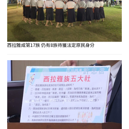
西拉雅成第17族 仍有8族待獲法定原民身分