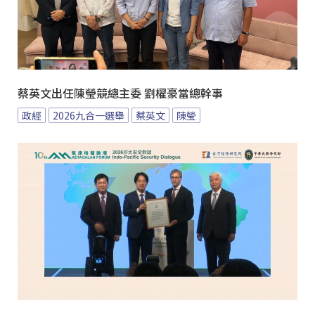
蔡英文出任陳瑩競總主委 劉櫂豪當總幹事
政經
2026九合一選舉
蔡英文
陳瑩