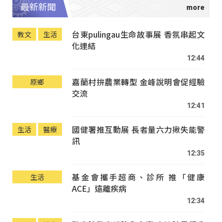
最新新聞
台東pulingau生命故事展 香氛串起文
教文
生活
化連結
12:44
嘉蘭村拚農業轉型 金峰說明會促經驗
原鄉
交流
12:41
國健署推互動展 長者量六力揪失能警
生活
醫療
訊
12:35
基金會攜手超商、診所 推「健康
生活
ACE」遠離疾病
12:34