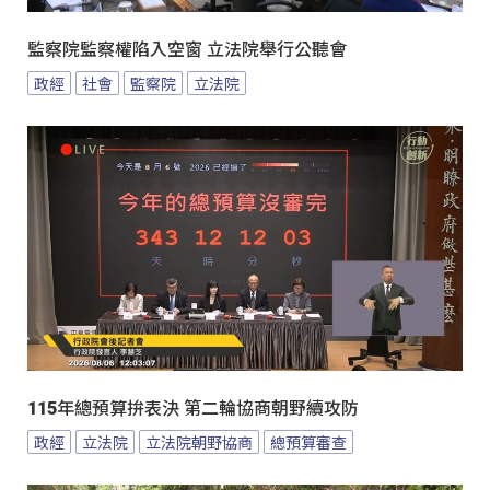
監察院監察權陷入空窗 立法院舉行公聽會
政經
社會
監察院
立法院
115年總預算拚表決 第二輪協商朝野續攻防
政經
立法院
立法院朝野協商
總預算審查