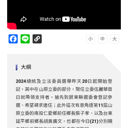
Facebook
Line
A
A
A
大綱
2024總統及立法委員選舉昨天20日起開始登
記，其中在山原立委的部分，現任立委伍麗華首
日就帶領支持者，搶先到屏東縣選委會登記參
選、希望尋求連任；此外這次有意角逐第11屆山
原立委的南投仁愛鄉前任鄉長張子孝、以及台東
延平鄉前鄉長胡黃廣文，也都在今日(21)分別親