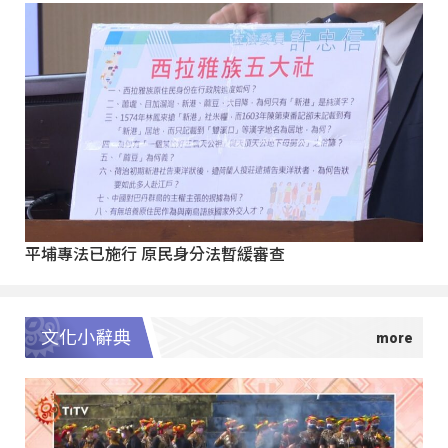
平埔專法已施行 原民身分法暫緩審查
文化小辭典