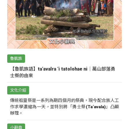
魯凱族
【魯凱族語】ta‘avalra ‘i tatolohae ni｜萬山部落勇
士祭的由來
文化介紹
傳統祖靈祭是一系列為期四個月的祭典，現今配合族人工
作求學濃縮為一天，並特別將「勇士祭(Ta‘avala)」凸顯
辦理。
小辭典