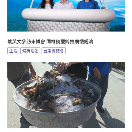
蔡英文參訪東博會 同框饒慶鈴推廣慢經濟
生活
祭典活動
台東博覽會