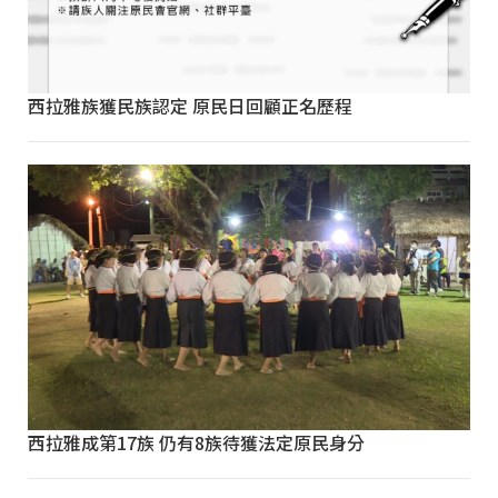
西拉雅族獲民族認定 原民日回顧正名歷程
西拉雅成第17族 仍有8族待獲法定原民身分