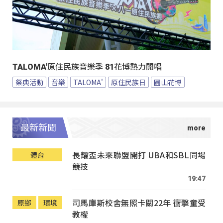
TALOMA'原住民族音樂季 81花博熱力開唱
祭典活動
音樂
TALOMA'
原住民族日
圓山花博
最新新聞
長耀盃未來聯盟開打 UBA和SBL同場
體育
競技
19:47
司馬庫斯校舍無照卡關22年 衝擊童受
原鄉
環境
教權