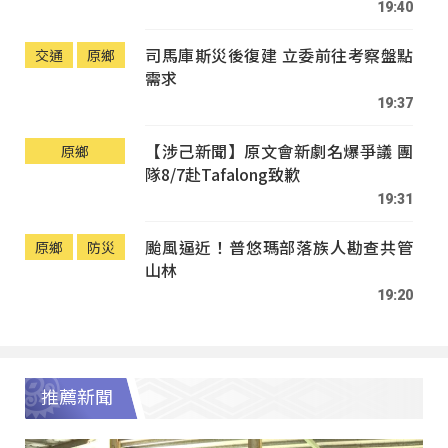
19:40
司馬庫斯災後復建 立委前往考察盤點
交通
原鄉
需求
19:37
【涉己新聞】原文會新劇名爆爭議 團
原鄉
隊8/7赴Tafalong致歉
19:31
颱風逼近！普悠瑪部落族人勘查共管
原鄉
防災
山林
19:20
推薦新聞