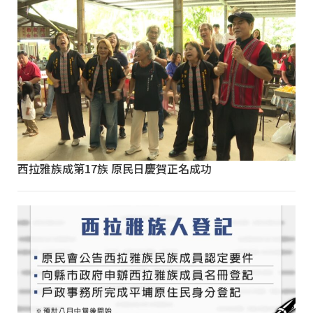
西拉雅族成第17族 原民日慶賀正名成功