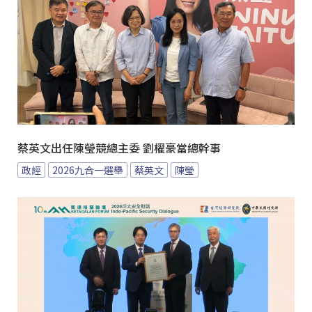
蔡英文出任陳瑩競總主委 劉櫂豪當總幹事
政經
2026九合一選舉
蔡英文
陳瑩