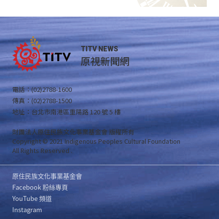
TITV NEWS
原視新聞網
電話：(02)2788-1600
傳真：(02)2788-1500
地址：台北市南港區重陽路 120 號 5 樓
財團法人原住民族文化事業基金會 版權所有
Copyright © 2021 Indigenous Peoples Cultural Foundation
All Rights Reserved .
原住民族文化事業基金會
Facebook 粉絲專頁
YouTube 頻道
Instagram