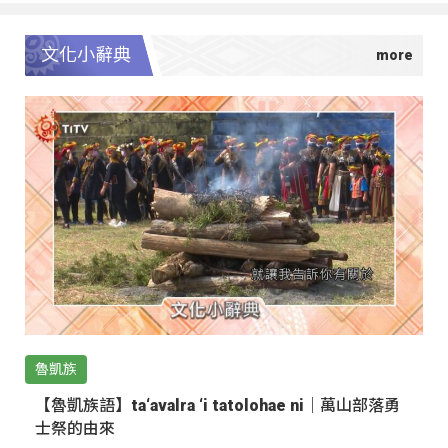
文化小辭典
魯凱族
【魯凱族語】ta‘avalra ‘i tatolohae ni｜萬山部落勇
士祭的由來