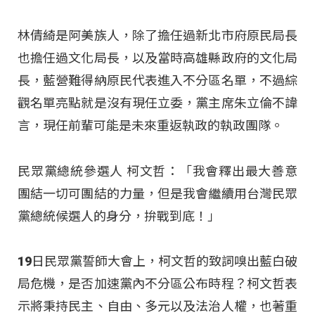
林倩綺是阿美族人，除了擔任過新北市府原民局長
也擔任過文化局長，以及當時高雄縣政府的文化局
長，藍營難得納原民代表進入不分區名單，不過綜
觀名單亮點就是沒有現任立委，黨主席朱立倫不諱
言，現任前輩可能是未來重返執政的執政團隊。
民眾黨總統參選人 柯文哲：「我會釋出最大善意
團結一切可團結的力量，但是我會繼續用台灣民眾
黨總統候選人的身分，拚戰到底！」
19日民眾黨誓師大會上，柯文哲的致詞嗅出藍白破
局危機，是否加速黨內不分區公布時程？柯文哲表
示將秉持民主、自由、多元以及法治人權，也著重