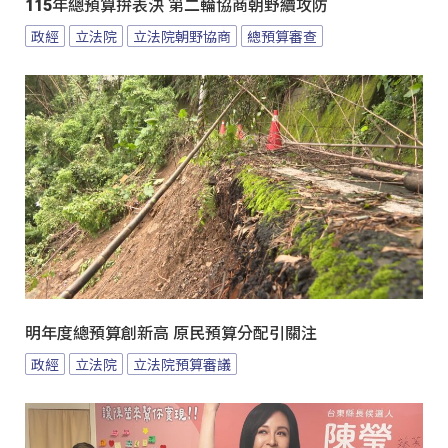
115年總預算拚表決 第二輪協商朝野續攻防
政經
立法院
立法院朝野協商
總預算審查
明年度總預算創新高 原民預算分配引關注
政經
立法院
立法院預算審議