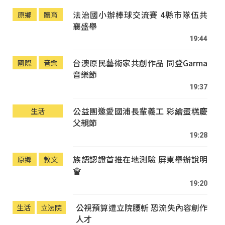
法治國小辦棒球交流賽 4縣市隊伍共
原鄉
體育
襄盛舉
19:44
台澳原民藝術家共創作品 同登Garma
國際
音樂
音樂節
19:37
公益團邀愛國浦長輩義工 彩繪蛋糕慶
生活
父親節
19:28
族語認證首推在地測驗 屏東舉辦說明
原鄉
教文
會
19:20
公視預算遭立院腰斬 恐流失內容創作
生活
立法院
人才