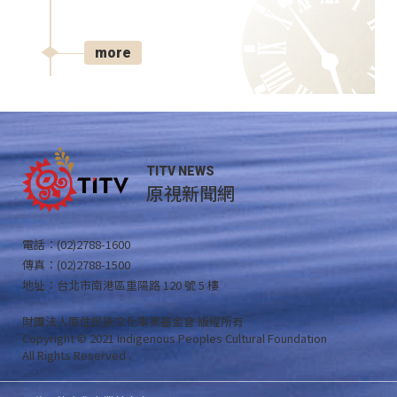
more
TITV NEWS
原視新聞網
電話：(02)2788-1600
傳真：(02)2788-1500
地址：台北市南港區重陽路 120 號 5 樓
財團法人原住民族文化事業基金會 版權所有
Copyright © 2021 Indigenous Peoples Cultural Foundation
All Rights Reserved .