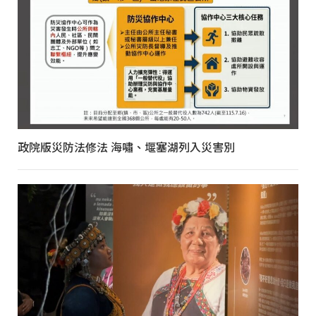
政院版災防法修法 海嘯、堰塞湖列入災害別