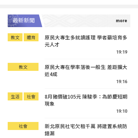
最新新聞
原民大專生多就讀護理 學者籲培育多
教文
體育
元人才
19:19
原民大專在學率落後一般生 差距擴大
教文
近4成
19:16
8月豬價破105元 陳駿季：為節慶短期
生活
社會
現象
19:10
新北原民社宅欠租千萬 將建置系統防
社會
錯漏