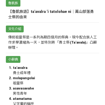
魯凱族
【魯凱族語】ta‘avalra ‘i tatolohae ni｜萬山部落勇
士祭的由來
文化介紹
傳統祖靈祭是一系列為期四個月的祭典，現今配合族人工
作求學濃縮為一天，並特別將「勇士祭(Ta‘avala)」凸顯
辦理。
小辭典
ta‘avalra
勇士成年禮
molapangolai
祖靈祭
asavasavahe
男性青年
atamatama
父字輩的稱呼