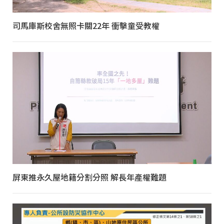
司馬庫斯校舍無照卡關22年 衝擊童受教權
屏東推永久屋地籍分割分照 解長年產權難題