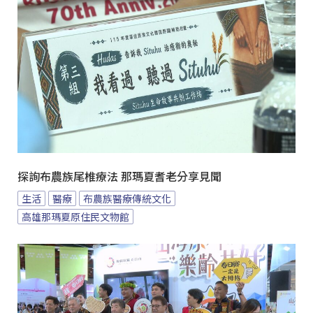
探詢布農族尾椎療法 那瑪夏耆老分享見聞
生活
醫療
布農族醫療傳統文化
高雄那瑪夏原住民文物館