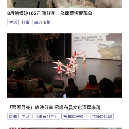
8月豬價破105元 陳駿季：為節慶短期現象
生活
社會
豬肉價格
「跟著月亮」放映分享 認識布農文化深厚底蘊
原鄉
生活
《跟著月亮》
布農族紀錄片
花蓮原民處