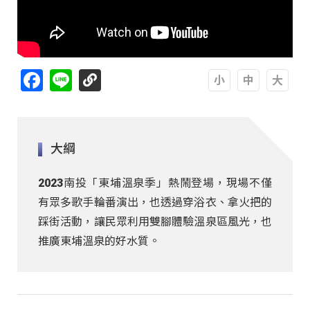
Facebook
Line
A
A
A
大綱
2023南投「東埔溫泉季」熱鬧登場，現場不僅
有眾多歌手輪番演出，也透過穿浴衣、拿火把的
踩街活動，讓民眾利用雙腳體驗溫泉區風光，也
推廣東埔溫泉的好水質。