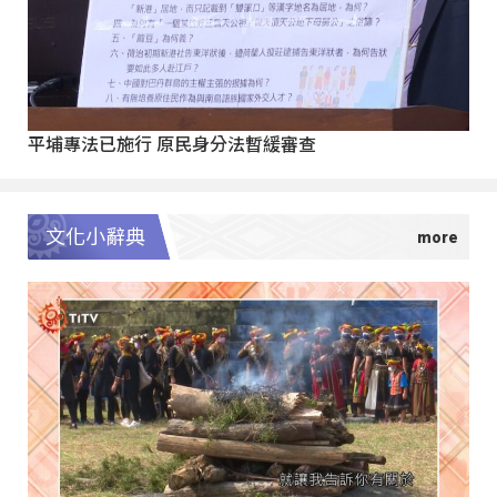
平埔專法已施行 原民身分法暫緩審查
文化小辭典