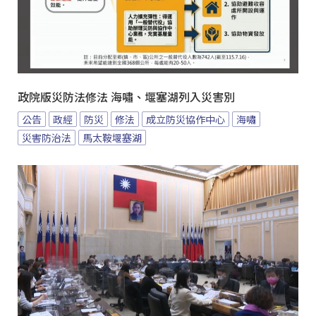
政院版災防法修法 海嘯、堰塞湖列入災害別
公告
政經
防災
修法
成立防災協作中心
海嘯
災害防治法
馬太鞍堰塞湖