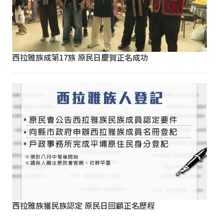
西拉雅族成第17族 原民日慶賀正名成功
西拉雅族獲民族認定 原民日回顧正名歷程