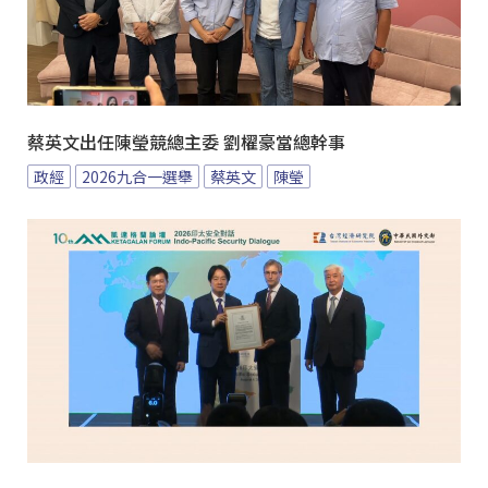
蔡英文出任陳瑩競總主委 劉櫂豪當總幹事
政經
2026九合一選舉
蔡英文
陳瑩