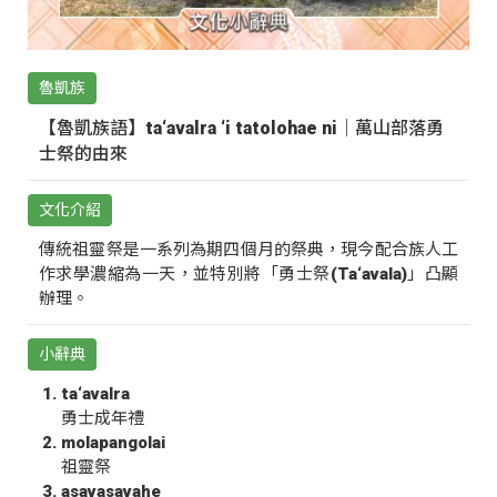
魯凱族
【魯凱族語】ta‘avalra ‘i tatolohae ni｜萬山部落勇
士祭的由來
文化介紹
傳統祖靈祭是一系列為期四個月的祭典，現今配合族人工
作求學濃縮為一天，並特別將「勇士祭(Ta‘avala)」凸顯
辦理。
小辭典
ta‘avalra
勇士成年禮
molapangolai
祖靈祭
asavasavahe