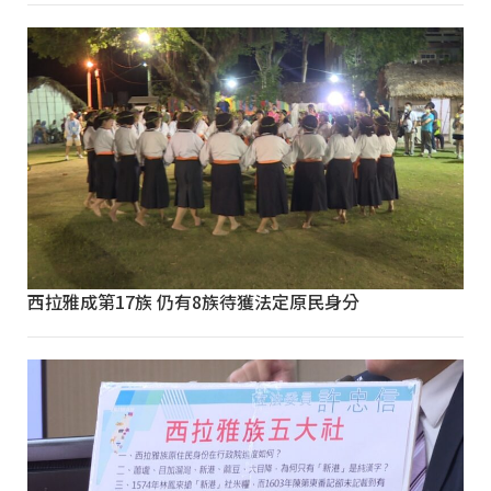
西拉雅成第17族 仍有8族待獲法定原民身分