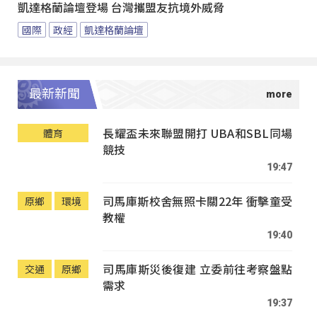
凱達格蘭論壇登場 台灣攜盟友抗境外威脅
國際
政經
凱達格蘭論壇
最新新聞
長耀盃未來聯盟開打 UBA和SBL同場
體育
競技
19:47
司馬庫斯校舍無照卡關22年 衝擊童受
原鄉
環境
教權
19:40
司馬庫斯災後復建 立委前往考察盤點
交通
原鄉
需求
19:37