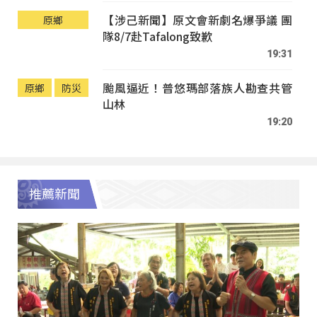
【涉己新聞】原文會新劇名爆爭議 團
原鄉
隊8/7赴Tafalong致歉
19:31
颱風逼近！普悠瑪部落族人勘查共管
原鄉
防災
山林
19:20
推薦新聞