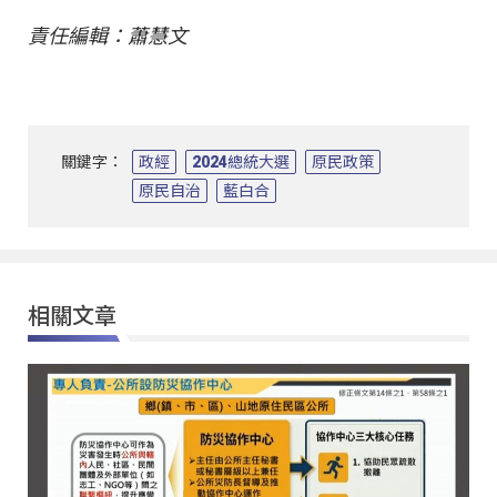
責任編輯：蕭慧文
關鍵字：
政經
2024總統大選
原民政策
原民自治
藍白合
相關文章