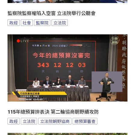
監察院監察權陷入空窗 立法院舉行公聽會
政經
社會
監察院
立法院
115年總預算拚表決 第二輪協商朝野續攻防
政經
立法院
立法院朝野協商
總預算審查