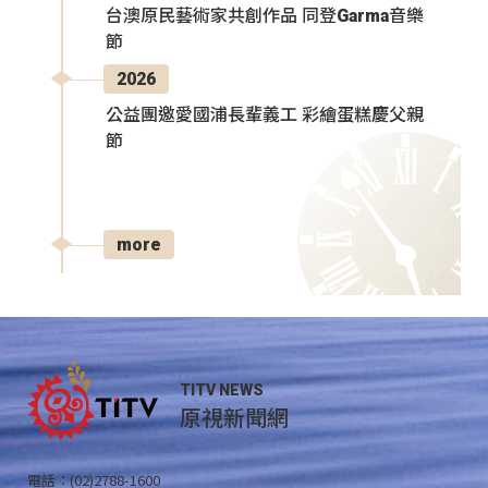
台澳原民藝術家共創作品 同登Garma音樂
節
2026
公益團邀愛國浦長輩義工 彩繪蛋糕慶父親
節
more
TITV NEWS
原視新聞網
電話：(02)2788-1600