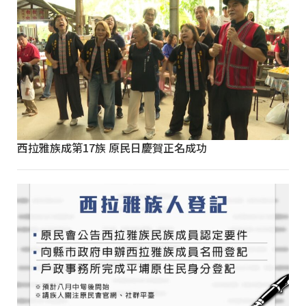
西拉雅族成第17族 原民日慶賀正名成功