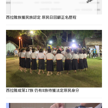
西拉雅族獲民族認定 原民日回顧正名歷程
西拉雅成第17族 仍有8族待獲法定原民身分