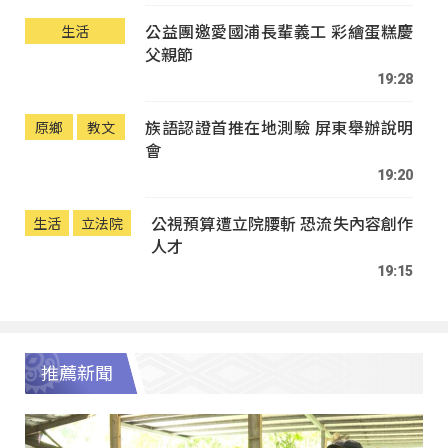
公益團邀愛國浦長輩義工 彩繪蛋糕慶
生活
父親節
19:28
族語認證首推在地測驗 屏東舉辦說明
原鄉
教文
會
19:20
公視預算遭立院腰斬 恐流失內容創作
生活
立法院
人才
19:15
推薦新聞