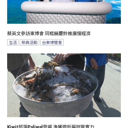
蔡英文參訪東博會 同框饒慶鈴推廣慢經濟
生活
祭典活動
台東博覽會
Kiwit部落Paliwal登場 漁獲遊街展狩獵實力