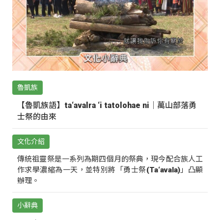
魯凱族
【魯凱族語】ta‘avalra ‘i tatolohae ni｜萬山部落勇
士祭的由來
文化介紹
傳統祖靈祭是一系列為期四個月的祭典，現今配合族人工
作求學濃縮為一天，並特別將「勇士祭(Ta‘avala)」凸顯
辦理。
小辭典