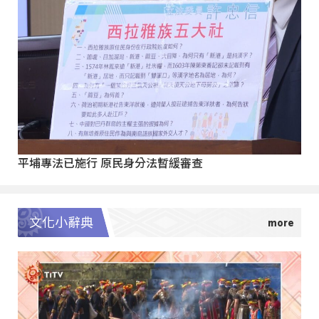
平埔專法已施行 原民身分法暫緩審查
文化小辭典