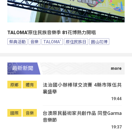
TALOMA'原住民族音樂季 81花博熱力開唱
祭典活動
音樂
TALOMA'
原住民族日
圓山花博
最新新聞
法治國小辦棒球交流賽 4縣市隊伍共
原鄉
體育
襄盛舉
19:44
台澳原民藝術家共創作品 同登Garma
國際
音樂
音樂節
19:37