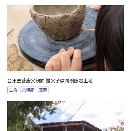
台東窯藝慶父親節 邀父子做陶碗感念土地
生活
父親節
窯藝