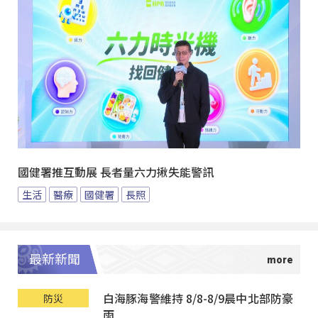
國健署推互動展 長者量六力揪失能警訊
生活
醫療
國健署
長照
最新新聞
白海豚海警維持 8/8-8/9晨中北部防豪
防災
雨