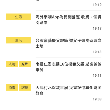
19:19
海外網購App為民間營運 收費、個資
生活
引疑慮
19:17
台東窯藝慶父親節 邀父子做陶碗感念
生活
土地
19:13
南投仁愛表揚16位模範父親 感謝爸爸
人物
原鄉
辛勞
19:11
大鳥村水保故事展 災害記憶轉化防災
原鄉
環境
教育
19:08