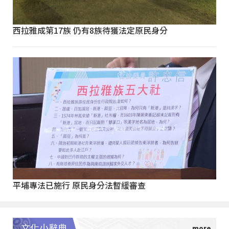
西拉雅成第17族 仍有8族待獲法定原民身分
平埔專法已施行 原民身分法暫緩審查
文化小辭典