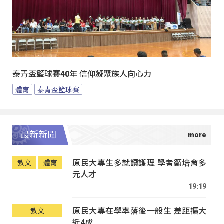
泰青盃籃球賽40年 信仰凝聚族人向心力
體育
泰青盃籃球賽
最新新聞
原民大專生多就讀護理 學者籲培育多
教文
體育
元人才
19:19
原民大專在學率落後一般生 差距擴大
教文
近4成