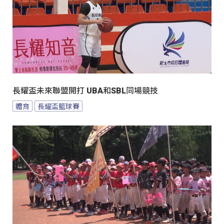
長耀盃未來聯盟開打 UBA和SBL同場競技
體育
長耀盃籃球賽