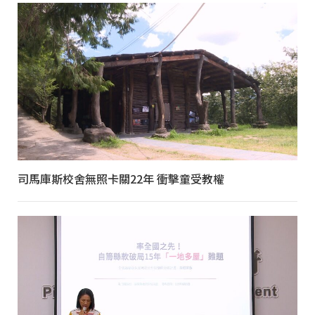
司馬庫斯校舍無照卡關22年 衝擊童受教權