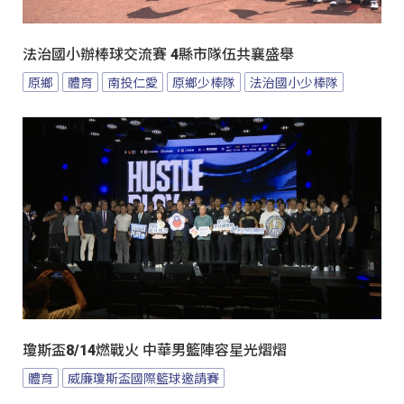
法治國小辦棒球交流賽 4縣市隊伍共襄盛舉
原鄉
體育
南投仁愛
原鄉少棒隊
法治國小少棒隊
瓊斯盃8/14燃戰火 中華男籃陣容星光熠熠
體育
威廉瓊斯盃國際籃球邀請賽