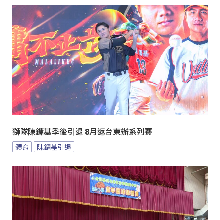
獅隊陳鏞基季後引退 8月返台東辦系列賽
體育
陳鏞基引退