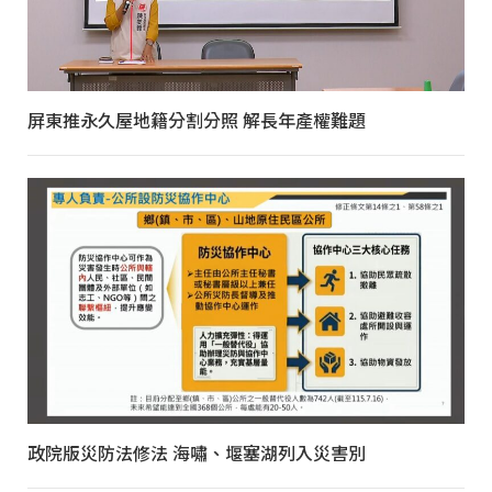
屏東推永久屋地籍分割分照 解長年產權難題
政院版災防法修法 海嘯、堰塞湖列入災害別