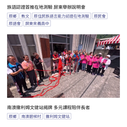
族語認證首推在地測驗 屏東舉辦說明會
原鄉
教文
原住民族語言能力認證在地測驗
原民會
原語會
屏東來義高中
南澳撒利姆文健站揭牌 多元課程陪伴長者
原鄉
南澳碧候村
撒利姆文健站