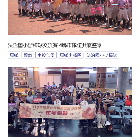
法治國小辦棒球交流賽 4縣市隊伍共襄盛舉
原鄉
體育
南投仁愛
原鄉少棒隊
法治國小少棒隊