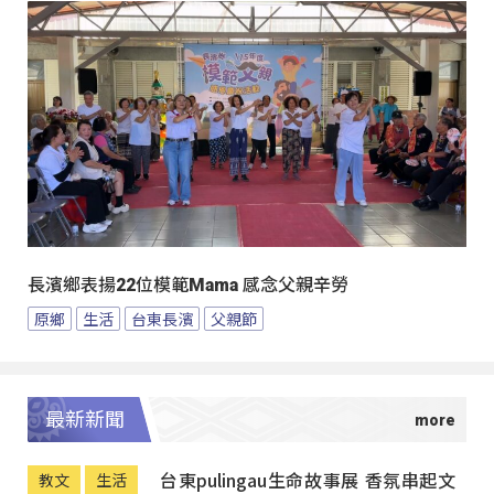
長濱鄉表揚22位模範Mama 感念父親辛勞
原鄉
生活
台東長濱
父親節
最新新聞
台東pulingau生命故事展 香氛串起文
教文
生活