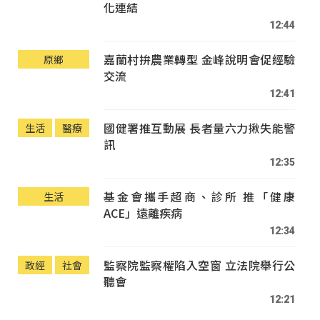
化連結
12:44
嘉蘭村拚農業轉型 金峰說明會促經驗
原鄉
交流
12:41
國健署推互動展 長者量六力揪失能警
生活
醫療
訊
12:35
基金會攜手超商、診所 推「健康
生活
ACE」遠離疾病
12:34
監察院監察權陷入空窗 立法院舉行公
政經
社會
聽會
12:21