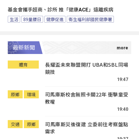
基金會攜手超商、診所 推「健康ACE」遠離疾病
生活
89量腰日
健康促進
衛生福利部國民健康署
最新新聞
長耀盃未來聯盟開打 UBA和SBL同場
體育
競技
19:47
司馬庫斯校舍無照卡關22年 衝擊童受
原鄉
環境
教權
19:40
司馬庫斯災後復建 立委前往考察盤點
交通
原鄉
需求
19:37