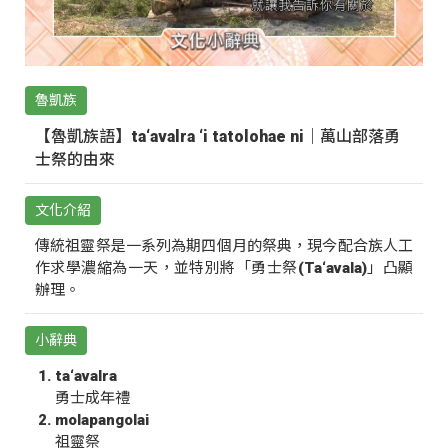
魯凱族
【魯凱族語】ta‘avalra ‘i tatolohae ni｜萬山部落勇
士祭的由來
文化介紹
傳統祖靈祭是一系列為期四個月的祭典，現今配合族人工
作求學濃縮為一天，並特別將「勇士祭(Ta‘avala)」凸顯
辦理。
小辭典
ta‘avalra
勇士成年禮
molapangolai
祖靈祭