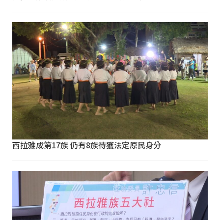
西拉雅成第17族 仍有8族待獲法定原民身分