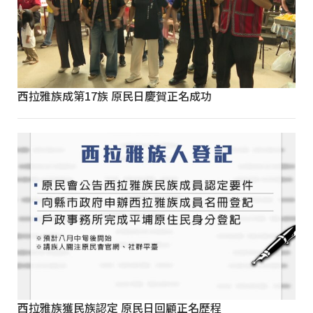
西拉雅族成第17族 原民日慶賀正名成功
西拉雅族獲民族認定 原民日回顧正名歷程