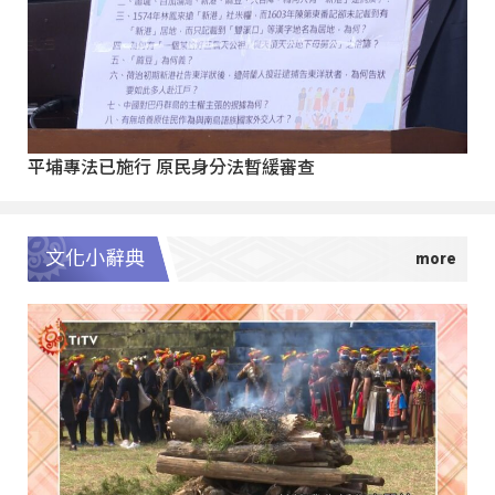
平埔專法已施行 原民身分法暫緩審查
文化小辭典