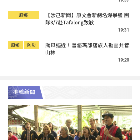
【涉己新聞】原文會新劇名爆爭議 團
原鄉
隊8/7赴Tafalong致歉
19:31
颱風逼近！普悠瑪部落族人勘查共管
原鄉
防災
山林
19:20
推薦新聞