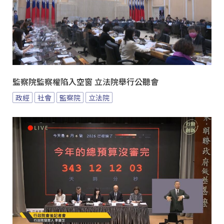
監察院監察權陷入空窗 立法院舉行公聽會
政經
社會
監察院
立法院