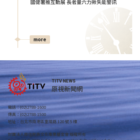
國健署推互動展 長者量六力揪失能警訊
more
TITV NEWS
原視新聞網
電話：(02)2788-1600
傳真：(02)2788-1500
地址：台北市南港區重陽路 120 號 5 樓
財團法人原住民族文化事業基金會 版權所有