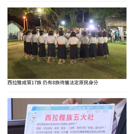
西拉雅成第17族 仍有8族待獲法定原民身分