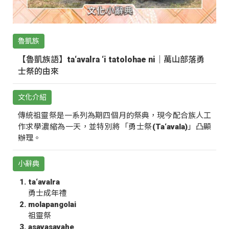
魯凱族
【魯凱族語】ta‘avalra ‘i tatolohae ni｜萬山部落勇
士祭的由來
文化介紹
傳統祖靈祭是一系列為期四個月的祭典，現今配合族人工
作求學濃縮為一天，並特別將「勇士祭(Ta‘avala)」凸顯
辦理。
小辭典
ta‘avalra
勇士成年禮
molapangolai
祖靈祭
asavasavahe