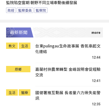
監院陷空窗期 朝野不同立場牽動後續發展
政經
監察委員
監察院
最新新聞
台東pulingau生命故事展 香氛串起文
教文
生活
化連結
12:44
嘉蘭村拚農業轉型 金峰說明會促經驗
原鄉
交流
12:41
國健署推互動展 長者量六力揪失能警
生活
醫療
訊
12:35