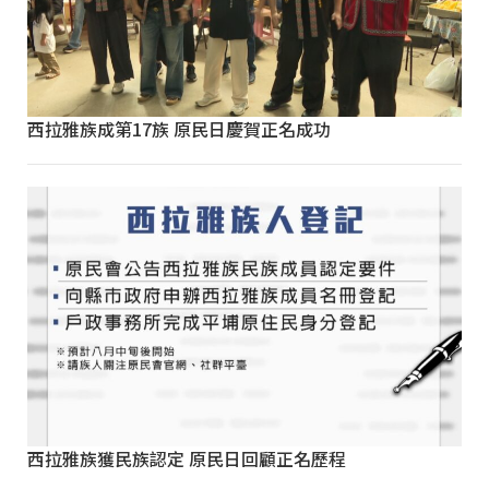
西拉雅族成第17族 原民日慶賀正名成功
西拉雅族獲民族認定 原民日回顧正名歷程