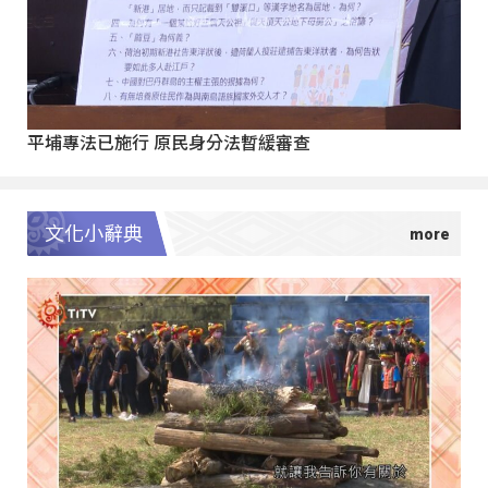
平埔專法已施行 原民身分法暫緩審查
文化小辭典