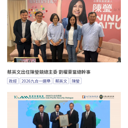
蔡英文出任陳瑩競總主委 劉櫂豪當總幹事
政經
2026九合一選舉
蔡英文
陳瑩