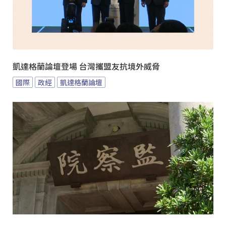
凱達格蘭論壇登場 台灣攜盟友抗境外威脅
國際
政經
凱達格蘭論壇