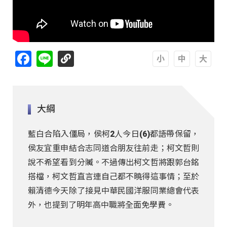
Facebook
Line
A
A
A
大綱
藍白合陷入僵局，侯柯2人今日(6)都語帶保留，
侯友宜重申結合志同道合朋友往前走；柯文哲則
說不希望看到分贓。不過傳出柯文哲將跟郭台銘
搭檔，柯文哲直言連自己都不曉得這事情；至於
賴清德今天除了接見中華民國洋服同業總會代表
外，也提到了明年高中職將全面免學費。