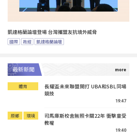
凱達格蘭論壇登場 台灣攜盟友抗境外威脅
國際
政經
凱達格蘭論壇
最新新聞
長耀盃未來聯盟開打 UBA和SBL同場
體育
競技
19:47
司馬庫斯校舍無照卡關22年 衝擊童受
原鄉
環境
教權
19:40