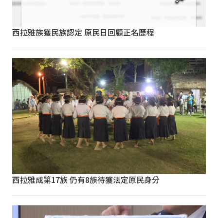
西拉雅族獲民族認定 原民日回顧正名歷程
西拉雅成第17族 仍有8族待獲法定原民身分