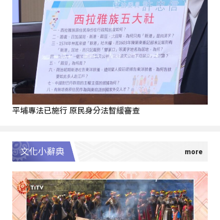
平埔專法已施行 原民身分法暫緩審查
文化小辭典