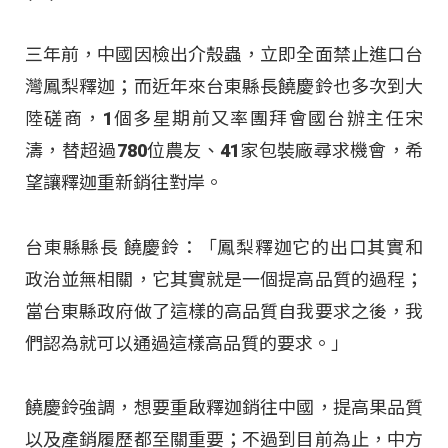
三年前，中國因檢出介殼蟲，立即全面禁止進口台
灣鳳梨釋迦；而近年來台東縣長饒慶鈴也多次到大
陸磋商，1個多星期前又率團拜會國台辦主任宋
濤，替超過780位農友、41家包裝廠尋求機會，希
望讓釋迦重新銷往對岸。
台東縣縣長 饒慶鈴：「鳳梨釋迦它的出口其實和
政治並無相關，它其實就是一個提高品質的過程；
當台東縣政府做了這樣的高品質自我要求之後，我
們認為就可以通過這樣高品質的要求。」
饒慶鈴強調，想要重啟釋迦銷往中國，提高果品質
以及產銷履歷都至關重要；不過到目前為止，中方