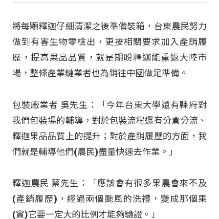
將每顆釋迦仔細清潔之後準備裝箱，台東農民努力
做到有害生物零檢出，更按相關要求加入產銷履
歷，提高果品品質，就是期盼釋迦能重返大陸市
場，整條產業鏈業者也為銷往中國做足準備。
包裝廠業者 吳先生：「今年台東大學還有縣府對
我們包裝場的輔導，對於包裝流程還有分倉分流、
釋迦果品品質上的提升；對於產銷履歷的方面，我
們就是輔導他們(農民)盡量快速去作業。」
釋迦農民 蔡先生：「應該會有很多果農會來不及
(產銷履歷)，經過兩個颱風的洗禮，變成那個果
(實)它要一定大的比例才能夠驗證。」