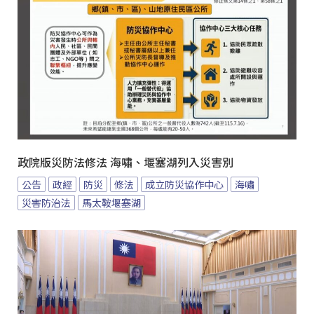
政院版災防法修法 海嘯、堰塞湖列入災害別
公告
政經
防災
修法
成立防災協作中心
海嘯
災害防治法
馬太鞍堰塞湖