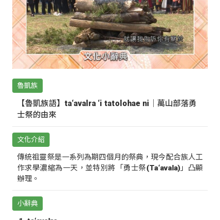
魯凱族
【魯凱族語】ta‘avalra ‘i tatolohae ni｜萬山部落勇
士祭的由來
文化介紹
傳統祖靈祭是一系列為期四個月的祭典，現今配合族人工
作求學濃縮為一天，並特別將「勇士祭(Ta‘avala)」凸顯
辦理。
小辭典