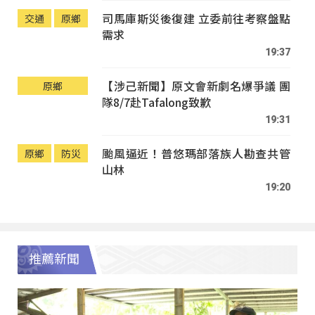
司馬庫斯災後復建 立委前往考察盤點
交通
原鄉
需求
19:37
【涉己新聞】原文會新劇名爆爭議 團
原鄉
隊8/7赴Tafalong致歉
19:31
颱風逼近！普悠瑪部落族人勘查共管
原鄉
防災
山林
19:20
推薦新聞