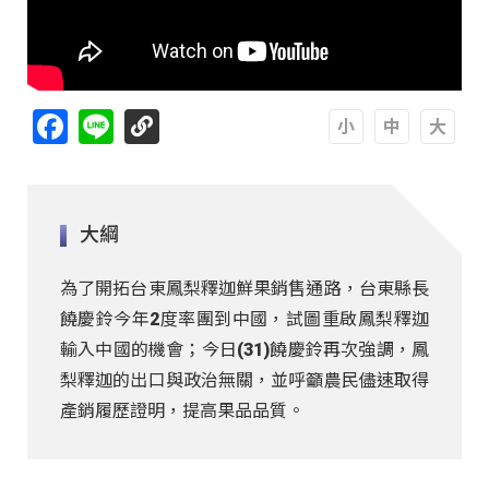
Facebook
Line
A
A
A
大綱
為了開拓台東鳳梨釋迦鮮果銷售通路，台東縣長
饒慶鈴今年2度率團到中國，試圖重啟鳳梨釋迦
輸入中國的機會；今日(31)饒慶鈴再次強調，鳳
梨釋迦的出口與政治無關，並呼籲農民儘速取得
產銷履歷證明，提高果品品質。