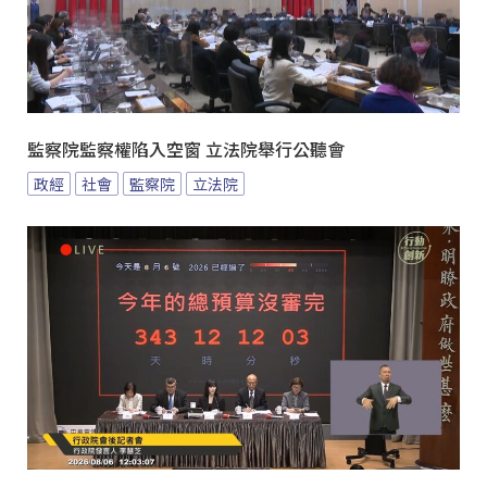
監察院監察權陷入空窗 立法院舉行公聽會
政經
社會
監察院
立法院