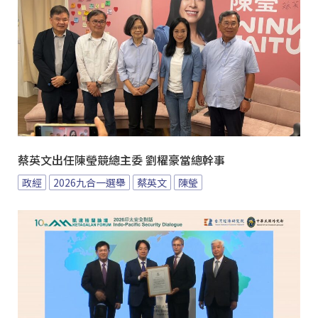
蔡英文出任陳瑩競總主委 劉櫂豪當總幹事
政經
2026九合一選舉
蔡英文
陳瑩