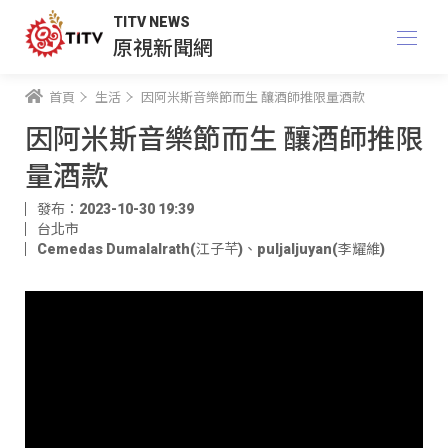
TITV NEWS
原視新聞網
首頁
生活
因阿米斯音樂節而生 釀酒師推限量酒款
因阿米斯音樂節而生 釀酒師推限
量酒款
發布：2023-10-30 19:39
台北市
Cemedas Dumalalrath(江子芊)
、
puljaljuyan(李耀維)