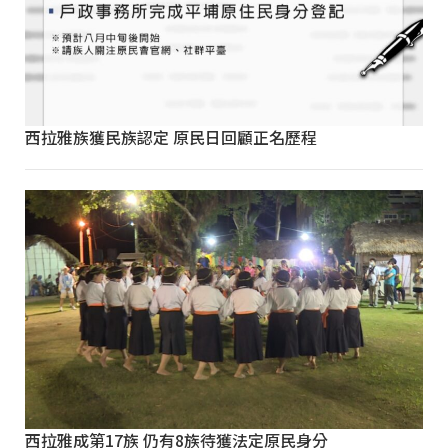
西拉雅族獲民族認定 原民日回顧正名歷程
西拉雅成第17族 仍有8族待獲法定原民身分