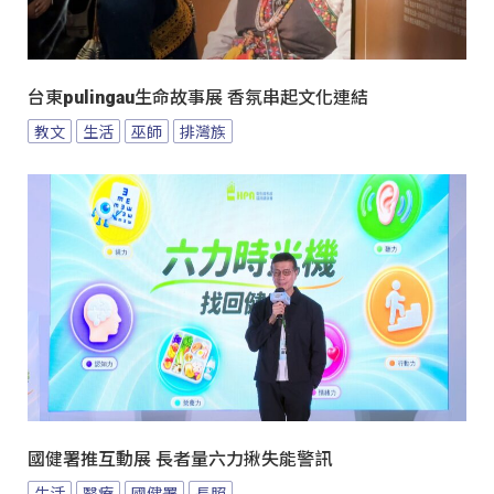
台東pulingau生命故事展 香氛串起文化連結
教文
生活
巫師
排灣族
國健署推互動展 長者量六力揪失能警訊
生活
醫療
國健署
長照