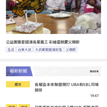
公益團邀愛國浦長輩義工 彩繪蛋糕慶父親節
生活
台東大武
大武鄉愛國浦部落
父親節
最新新聞
長耀盃未來聯盟開打 UBA和SBL同場
體育
競技
19:47