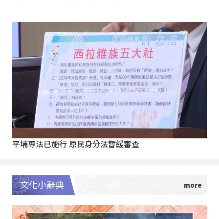
平埔專法已施行 原民身分法暫緩審查
文化小辭典