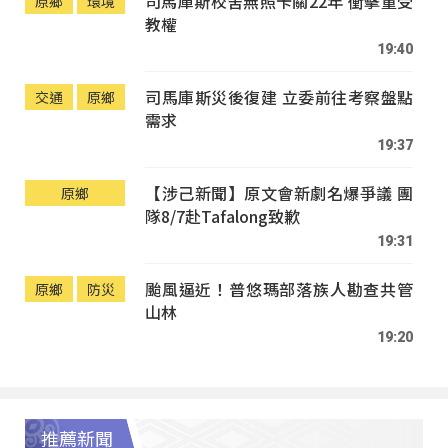
司馬庫斯校舍無照卡關22年 衝擊童受
原鄉
環境
教權
19:40
司馬庫斯災後復建 立委前往考察盤點
交通
原鄉
需求
19:37
【涉己新聞】原文會新劇名爆爭議 團
原鄉
隊8/7赴Tafalong致歉
19:31
颱風逼近！普悠瑪部落族人勘查共管
原鄉
防災
山林
19:20
推薦新聞