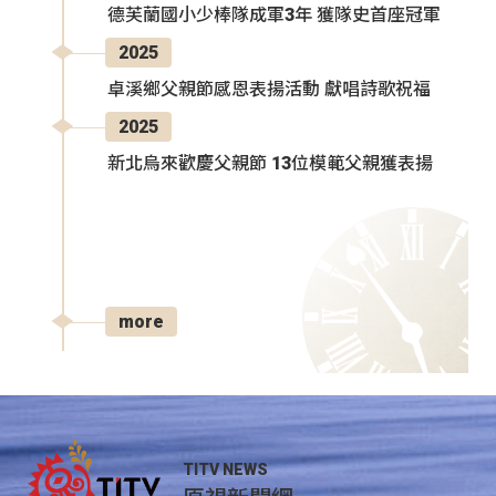
德芙蘭國小少棒隊成軍3年 獲隊史首座冠軍
2025
卓溪鄉父親節感恩表揚活動 獻唱詩歌祝福
2025
新北烏來歡慶父親節 13位模範父親獲表揚
more
TITV NEWS