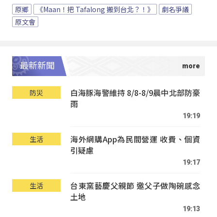
原鄉
《Maan！把 Tafalong 搬到台北？！》
劇名爭議
原文會
最新新聞
白海豚海警維持 8/8-8/9晨中北部防豪
防災
雨
19:19
海外網購App為民間營運 收費、個資
生活
引疑慮
19:17
台東窯藝慶父親節 邀父子做陶碗感念
生活
土地
19:13