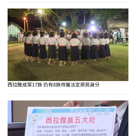
西拉雅成第17族 仍有8族待獲法定原民身分