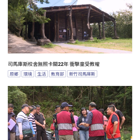
司馬庫斯校舍無照卡關22年 衝擊童受教權
原鄉
環境
生活
教育部
新竹司馬庫斯