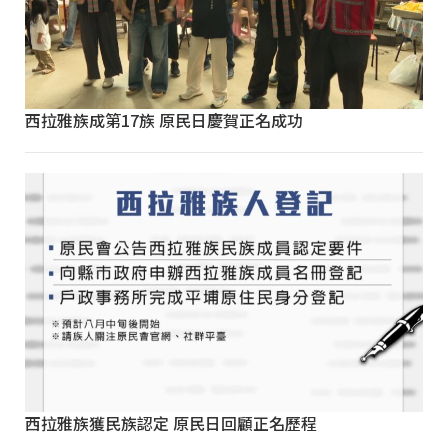
西拉雅族成第17族 原民日慶賀正名成功
西拉雅族獲民族認定 原民日回顧正名歷程