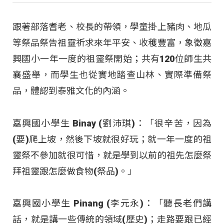
跟著部落耆老、校長的帶領，學童掛上豬肉、地瓜
等祭品祭告祖靈祈求來年平安、收穫豐富，象徵嘉
興國小一年一度的祖靈祭開始；共有120位師生共
襄盛舉，而學生也從實地踏查山林、實際準備祭
品，體認到泰雅文化的內涵。
嘉興國小學生 Binay (劉沛琪)：「很辛苦，因為
(要)爬上坡，然後下坡就很好玩；就一年一度的祖
靈祭不參加就很可惜，就是學到以前的祖先怎麼祭
拜祖靈跟怎麼做食物(祭品)。」
嘉興國小學生 Pinang (李元永)：「聽長老們講
話，就是講一些傳統的領域(歷史)；走路要跟已經