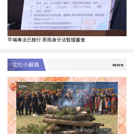
平埔專法已施行 原民身分法暫緩審查
文化小辭典