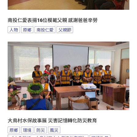
南投仁愛表揚16位模範父親 感謝爸爸辛勞
人物
原鄉
南投仁愛
父親節
大鳥村水保故事展 災害記憶轉化防災教育
原鄉
環境
防災
風災