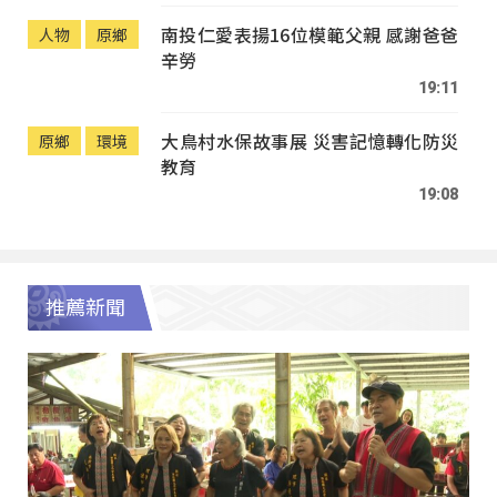
南投仁愛表揚16位模範父親 感謝爸爸
人物
原鄉
辛勞
19:11
大鳥村水保故事展 災害記憶轉化防災
原鄉
環境
教育
19:08
推薦新聞