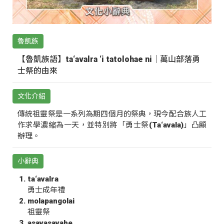
魯凱族
【魯凱族語】ta‘avalra ‘i tatolohae ni｜萬山部落勇
士祭的由來
文化介紹
傳統祖靈祭是一系列為期四個月的祭典，現今配合族人工
作求學濃縮為一天，並特別將「勇士祭(Ta‘avala)」凸顯
辦理。
小辭典
ta‘avalra
勇士成年禮
molapangolai
祖靈祭
asavasavahe