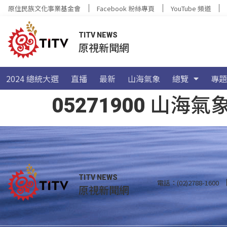
原住民族文化事業基金會
Facebook 粉絲專頁
YouTube 頻道
TITV NEWS
原視新聞網
2024 總統大選
直播
最新
山海氣象
總覽
專題
05271900 山
TITV NEWS
電話：(02)2788-1600
原視新聞網