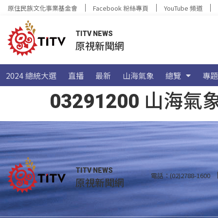
原住民族文化事業基金會
Facebook 粉絲專頁
YouTube 頻道
TITV NEWS
原視新聞網
2024 總統大選
直播
最新
山海氣象
總覽
專題
03291200 山
TITV NEWS
電話：(02)2788-1600
原視新聞網