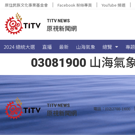
原住民族文化事業基金會
Facebook 粉絲專頁
YouTube 頻道
TITV NEWS
原視新聞網
2024 總統大選
直播
最新
山海氣象
總覽
專題
03081900 山
TITV NEWS
電話：(02)2788-1600
原視新聞網