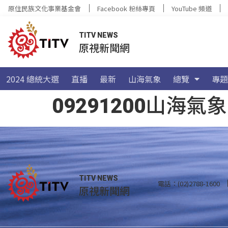
原住民族文化事業基金會
Facebook 粉絲專頁
YouTube 頻道
TITV NEWS
原視新聞網
2024 總統大選
直播
最新
山海氣象
總覽
專題
09291200山
TITV NEWS
電話：(02)2788-1600
原視新聞網