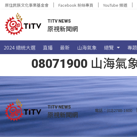
原住民族文化事業基金會
Facebook 粉絲專頁
YouTube 頻道
TITV NEWS
原視新聞網
2024 總統大選
直播
最新
山海氣象
總覽
專題
08071900 山
TITV NEWS
電話：(02)2788-1600
原視新聞網