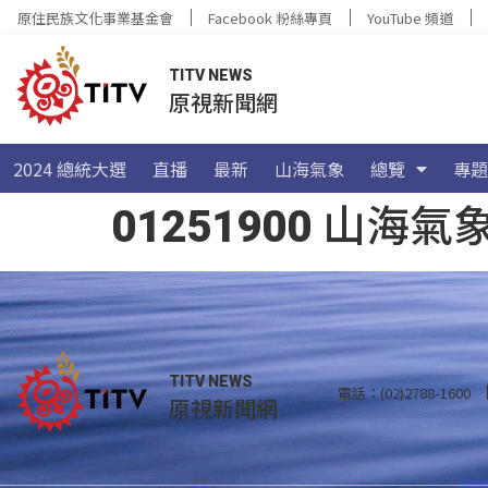
原住民族文化事業基金會
Facebook 粉絲專頁
YouTube 頻道
TITV NEWS
原視新聞網
2024 總統大選
直播
最新
山海氣象
總覽
專題
01251900 山
TITV NEWS
電話：(02)2788-1600
原視新聞網