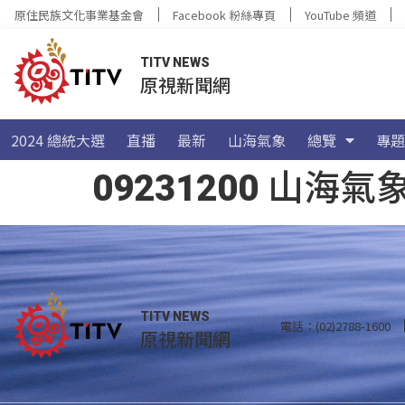
原住民族文化事業基金會
Facebook 粉絲專頁
YouTube 頻道
TITV NEWS
原視新聞網
2024 總統大選
直播
最新
山海氣象
總覽
專題
09231200 山
TITV NEWS
電話：(02)2788-1600
原視新聞網