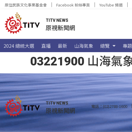
原住民族文化事業基金會
Facebook 粉絲專頁
YouTube 頻道
TITV NEWS
原視新聞網
2024 總統大選
直播
最新
山海氣象
總覽
專題
03221900 山
TITV NEWS
電話：(02)2788-1600
原視新聞網