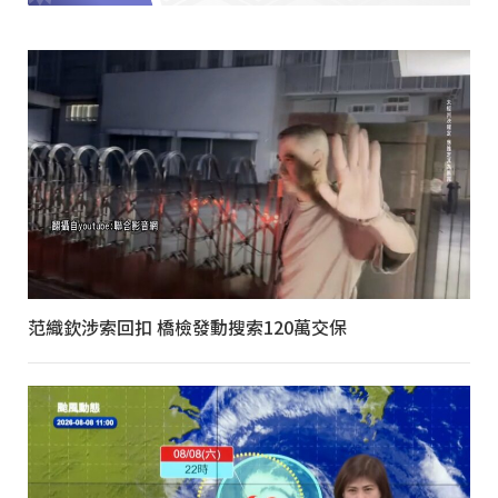
范織欽涉索回扣 橋檢發動搜索120萬交保