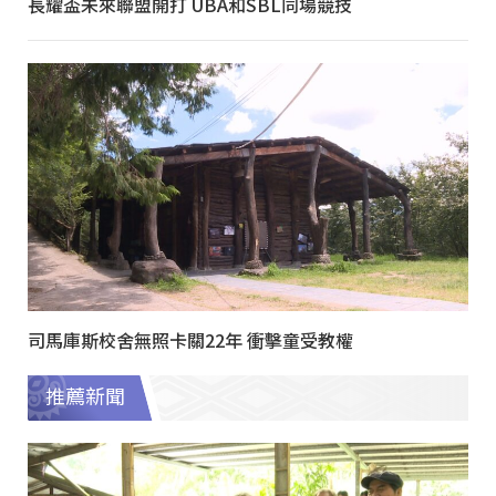
長耀盃未來聯盟開打 UBA和SBL同場競技
司馬庫斯校舍無照卡關22年 衝擊童受教權
推薦新聞