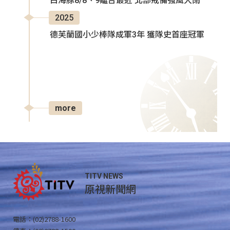
白海豚8/8、9離台最近 北部戒備強風大雨
2025
德芙蘭國小少棒隊成軍3年 獲隊史首座冠軍
more
TITV NEWS
原視新聞網
電話：(02)2788-1600