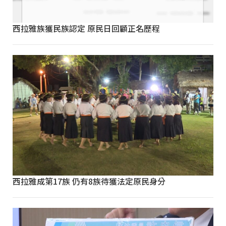
西拉雅族獲民族認定 原民日回顧正名歷程
西拉雅成第17族 仍有8族待獲法定原民身分