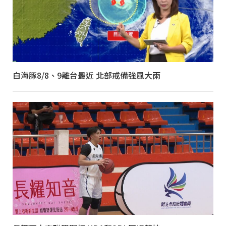
白海豚8/8、9離台最近 北部戒備強風大雨