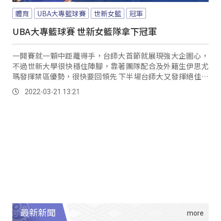
體育
UBA大專籃球賽
世新女籃
冠軍
UBA大專籃球賽 世新女籃隊拿下冠軍
一開賽就一顆中距離得手，台師大首節就展現強大企圖心，
不過世新大學很快穩住陣腳，靠著團隊配合及外籍生伊思尤
瑪發揮禁區優勢，很快要回領先 下半場台師大又發揮絕佳手
感，點點開花，一度42比37超前比數，...。
2022-03-21 13:21
最新新聞