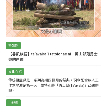
魯凱族
【魯凱族語】ta‘avalra ‘i tatolohae ni｜萬山部落勇士
祭的由來
文化介紹
傳統祖靈祭是一系列為期四個月的祭典，現今配合族人工
作求學濃縮為一天，並特別將「勇士祭(Ta‘avala)」凸顯辦
理。
小辭典