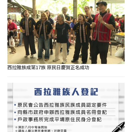
西拉雅族成第17族 原民日慶賀正名成功