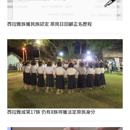
西拉雅族獲民族認定 原民日回顧正名歷程
西拉雅成第17族 仍有8族待獲法定原民身分