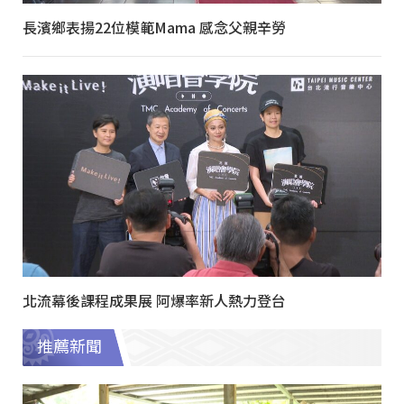
長濱鄉表揚22位模範Mama 感念父親辛勞
北流幕後課程成果展 阿爆率新人熱力登台
推薦新聞