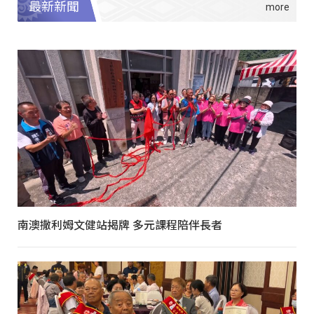
最新新聞
南澳撒利姆文健站揭牌 多元課程陪伴長者