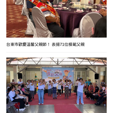
台東市歡慶溫馨父親節！ 表揚71位模範父親