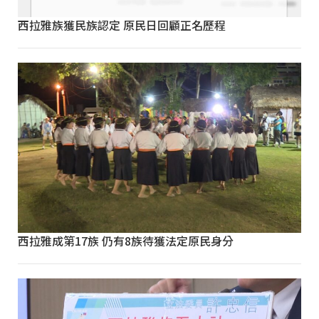
西拉雅族獲民族認定 原民日回顧正名歷程
西拉雅成第17族 仍有8族待獲法定原民身分