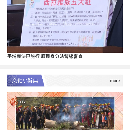
平埔專法已施行 原民身分法暫緩審查
文化小辭典