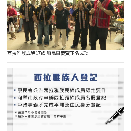
西拉雅族成第17族 原民日慶賀正名成功