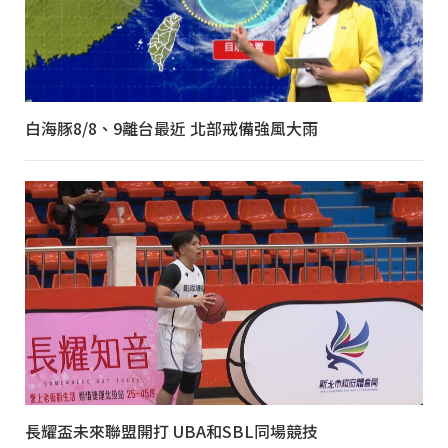
白海豚8/8、9離台最近 北部戒備強風大雨
長耀盃未來聯盟開打 UBA和SBL同場競技