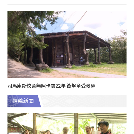
司馬庫斯校舍無照卡關22年 衝擊童受教權
推薦新聞