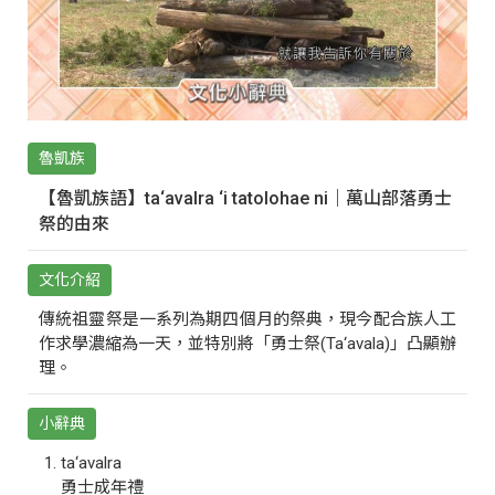
魯凱族
【魯凱族語】ta‘avalra ‘i tatolohae ni｜萬山部落勇士
祭的由來
文化介紹
傳統祖靈祭是一系列為期四個月的祭典，現今配合族人工
作求學濃縮為一天，並特別將「勇士祭(Ta‘avala)」凸顯辦
理。
小辭典
ta‘avalra
勇士成年禮