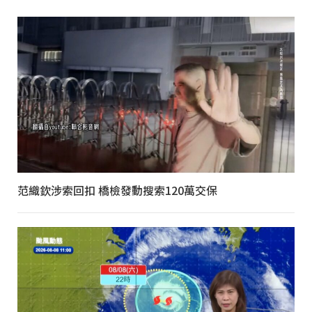
范織欽涉索回扣 橋檢發動搜索120萬交保