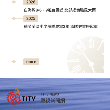
2026
白海豚8/8、9離台最近 北部戒備強風大雨
2025
德芙蘭國小少棒隊成軍3年 獲隊史首座冠軍
more
TITV NEWS
原視新聞網