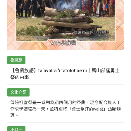
魯凱族
【魯凱族語】ta‘avalra ‘i tatolohae ni｜萬山部落勇士
祭的由來
文化介紹
傳統祖靈祭是一系列為期四個月的祭典，現今配合族人工
作求學濃縮為一天，並特別將「勇士祭(Ta‘avala)」凸顯辦
理。
小辭典