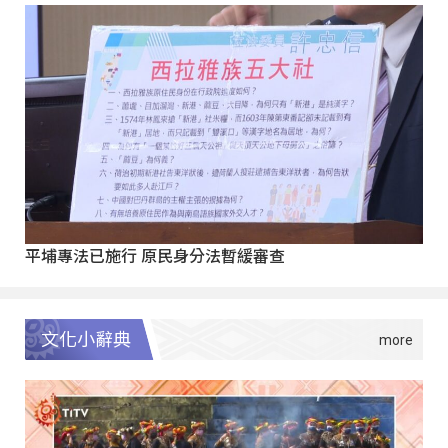
平埔專法已施行 原民身分法暫緩審查
文化小辭典