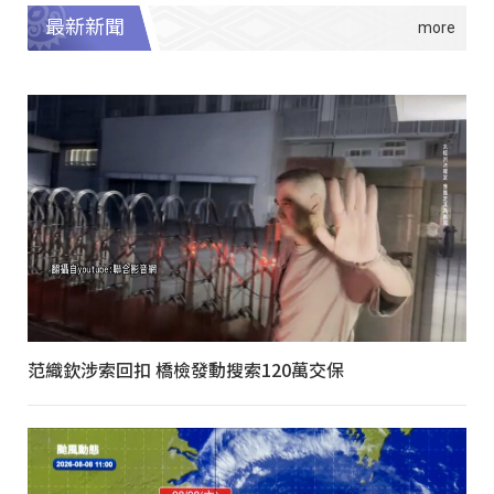
最新新聞
范織欽涉索回扣 橋檢發動搜索120萬交保