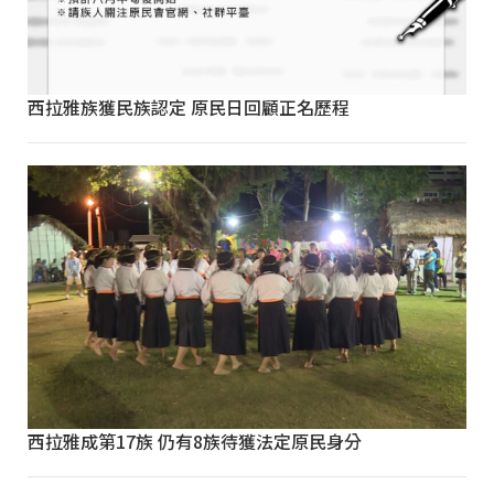
西拉雅族獲民族認定 原民日回顧正名歷程
西拉雅成第17族 仍有8族待獲法定原民身分