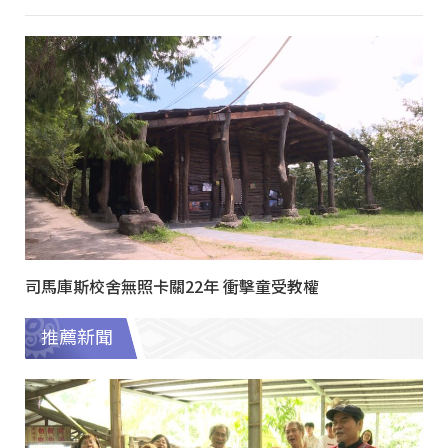
司馬庫斯校舍無照卡關22年 衝擊童受教權
推薦新聞