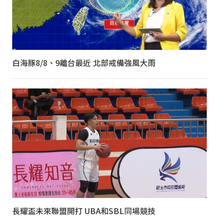
白海豚8/8、9離台最近 北部戒備強風大雨
長耀盃未來聯盟開打 UBA和SBL同場競技