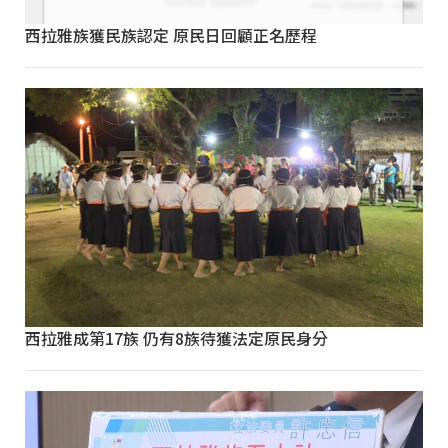
西拉雅族獲民族認定 原民日回顧正名歷程
西拉雅成第17族 仍有8族待獲法定原民身分