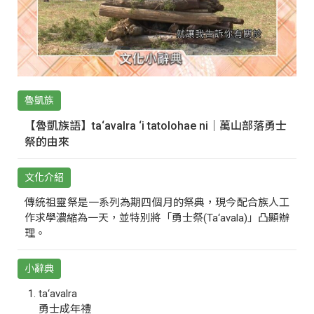
魯凱族
【魯凱族語】ta‘avalra ‘i tatolohae ni｜萬山部落勇士
祭的由來
文化介紹
傳統祖靈祭是一系列為期四個月的祭典，現今配合族人工
作求學濃縮為一天，並特別將「勇士祭(Ta‘avala)」凸顯辦
理。
小辭典
ta‘avalra
勇士成年禮