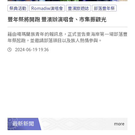
祭典活動
Romadiw演唱會
豐濱旅遊誌
部落豐年祭
豐年祭將開跑 豐濱辦演唱會、市集振觀光
藉由噶瑪蘭族青年的報訊息，正式宣告東海岸第一場部落豐
年祭起跑，並邀請部落頭目以及族人熱情參與。
2024-06-19 19:36
最新新聞