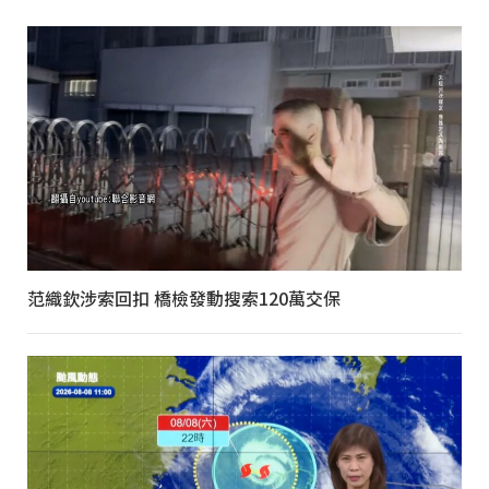
范織欽涉索回扣 橋檢發動搜索120萬交保