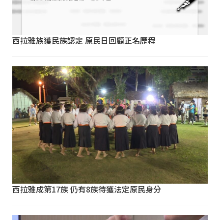
西拉雅族獲民族認定 原民日回顧正名歷程
西拉雅成第17族 仍有8族待獲法定原民身分