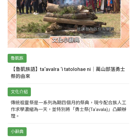
魯凱族
【魯凱族語】ta‘avalra ‘i tatolohae ni｜萬山部落勇士
祭的由來
文化介紹
傳統祖靈祭是一系列為期四個月的祭典，現今配合族人工
作求學濃縮為一天，並特別將「勇士祭(Ta‘avala)」凸顯辦
理。
小辭典