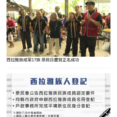
西拉雅族成第17族 原民日慶賀正名成功