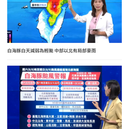
白海豚白天減弱為輕颱 中部以北有局部豪雨