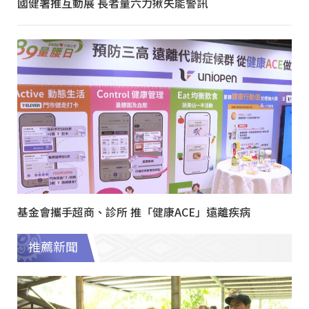
國健署推互動展 長者量六力揪失能警訊
基金會攜手超商、診所 推「健康ACE」遠離疾病
推薦新聞