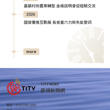
嘉蘭村拚農業轉型 金峰說明會促經驗交流
2026
國健署推互動展 長者量六力揪失能警訊
more
TITV NEWS
原視新聞網
電話：(02)2788-1600