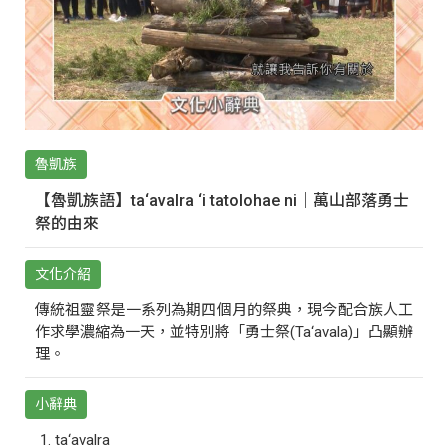
魯凱族
【魯凱族語】ta‘avalra ‘i tatolohae ni｜萬山部落勇士
祭的由來
文化介紹
傳統祖靈祭是一系列為期四個月的祭典，現今配合族人工
作求學濃縮為一天，並特別將「勇士祭(Ta‘avala)」凸顯辦
理。
小辭典
ta‘avalra