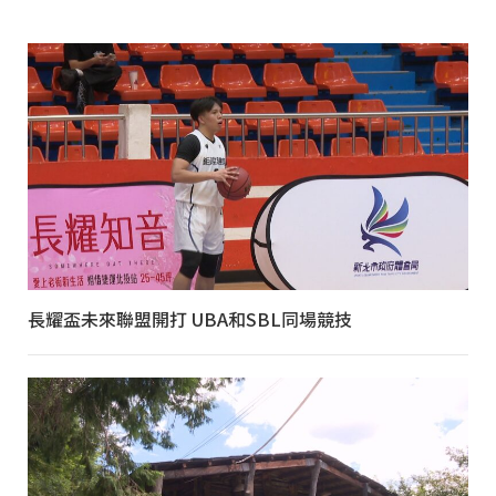
長耀盃未來聯盟開打 UBA和SBL同場競技