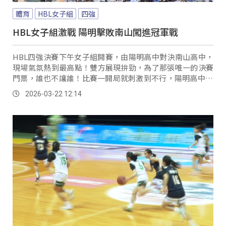
體育
HBL女子組
四強
HBL女子組激戰 陽明擊敗南山闖進冠軍戰
HBL四強決賽下午女子組開賽，由陽明高中對決南山高中，
現場氣氛熱到最高點！雙方展現拚勁，為了那張唯一的決賽
門票，誰也不讓誰！比賽一開局就刺激到不行，陽明高中12
號陳芯在籃下強勢取分，但南山高中緊咬不放，雙方打得激
2026-03-22 12:14
烈，不過陽明高中將節奏緊握手中，第三節的進攻、防守展
現優勢，打出一波20比5的高潮，讓南山進攻一度陷入當
機，但南山高中在第四節狂飆三分球試圖反撲，要與陽明抗
衡到最後一刻！ 南山高中總教練...。