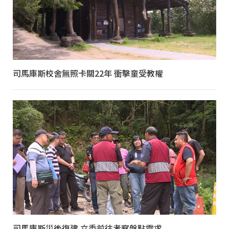
司馬庫斯校舍無照卡關22年 衝擊童受教權
司馬庫斯災後復建 立委前往考察盤點需求