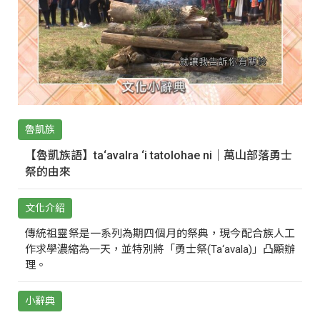
魯凱族
【魯凱族語】ta‘avalra ‘i tatolohae ni｜萬山部落勇士
祭的由來
文化介紹
傳統祖靈祭是一系列為期四個月的祭典，現今配合族人工
作求學濃縮為一天，並特別將「勇士祭(Ta‘avala)」凸顯辦
理。
小辭典