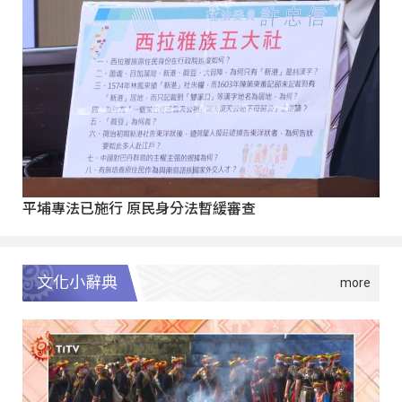
平埔專法已施行 原民身分法暫緩審查
文化小辭典