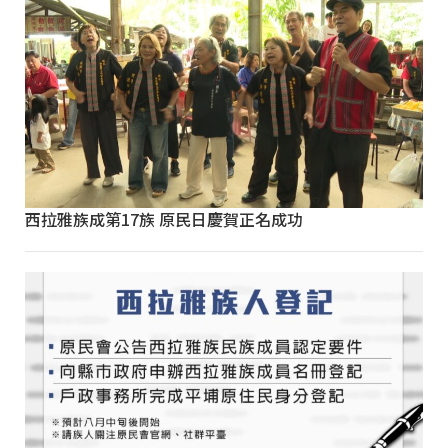
西拉雅族成第17族 原民日慶賀正名成功