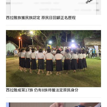
西拉雅族獲民族認定 原民日回顧正名歷程
西拉雅成第17族 仍有8族待獲法定原民身分