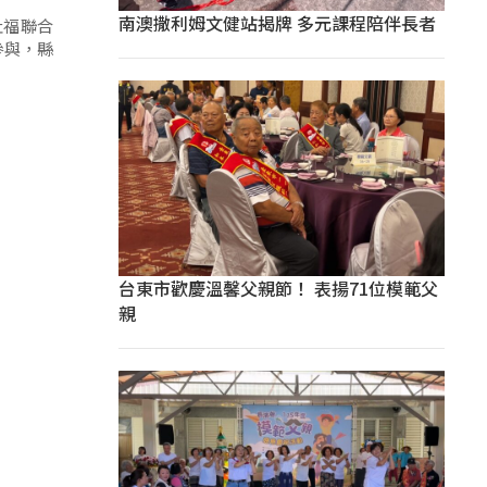
南澳撒利姆文健站揭牌 多元課程陪伴長者
社福聯合
參與，縣
台東市歡慶溫馨父親節！ 表揚71位模範父
親