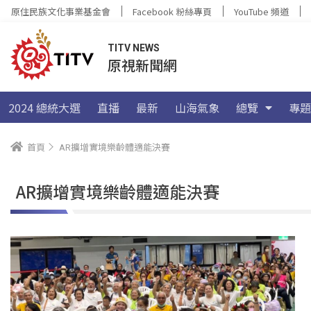
原住民族文化事業基金會
Facebook 粉絲專頁
YouTube 頻道
TITV NEWS
原視新聞網
2024 總統大選
直播
最新
山海氣象
總覽
專題
首頁
AR擴增實境樂齡體適能決賽
AR擴增實境樂齡體適能決賽