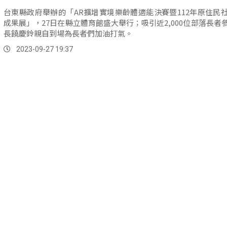
台東縣政府舉辦的「AR擴增實境樂齡體適能決賽暨112年原住民
成果展」，27日在縣立體育館盛大舉行；吸引近2,000位部落長者
長饒慶鈴親自到場為長者們加油打氣。
2023-09-27 19:37