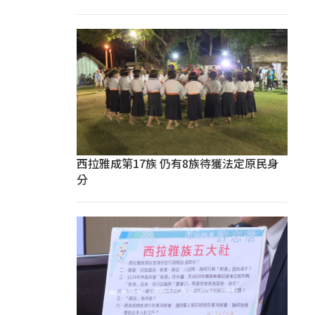
西拉雅成第17族 仍有8族待獲法定原民身
分