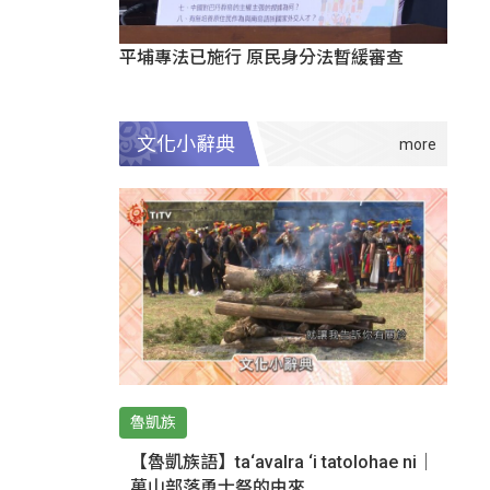
平埔專法已施行 原民身分法暫緩審查
文化小辭典
魯凱族
【魯凱族語】ta‘avalra ‘i tatolohae ni｜
萬山部落勇士祭的由來