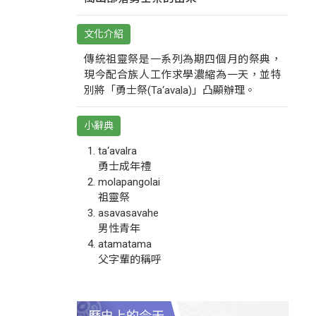
文化介紹
傳統祖靈祭是一系列為期四個月的祭典，
現今配合族人工作求學濃縮為一天，並特
別將「勇士祭(Ta‘avala)」凸顯辦理。
小辭典
ta‘avalra
勇士成年禮
molapangolai
祖靈祭
asavasavahe
男性青年
atamatama
父字輩的稱呼
歷史上的今天