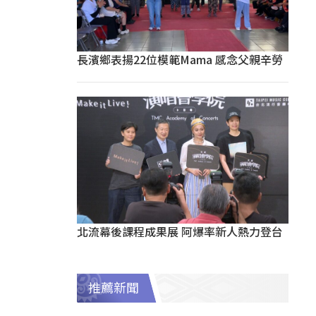
長濱鄉表揚22位模範Mama 感念父親辛勞
北流幕後課程成果展 阿爆率新人熱力登台
推薦新聞