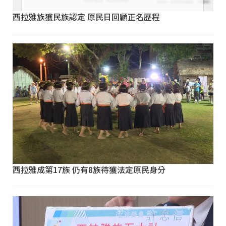
西拉雅族獲民族認定 原民日回顧正名歷程
西拉雅成第17族 仍有8族待獲法定原民身分