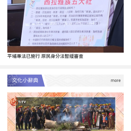
平埔專法已施行 原民身分法暫緩審查
文化小辭典