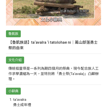
魯凱族
【魯凱族語】ta‘avalra ‘i tatolohae ni｜萬山部落勇士
祭的由來
文化介紹
傳統祖靈祭是一系列為期四個月的祭典，現今配合族人工
作求學濃縮為一天，並特別將「勇士祭(Ta‘avala)」凸顯辦
理。
小辭典
ta‘avalra
勇士成年禮