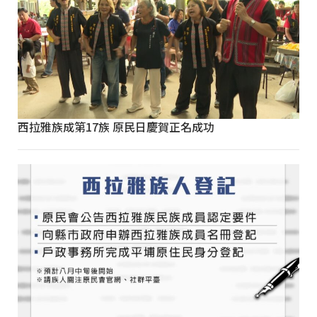
西拉雅族成第17族 原民日慶賀正名成功