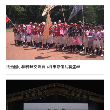
法治國小辦棒球交流賽 4縣市隊伍共襄盛舉