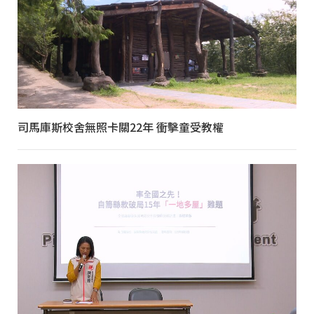
司馬庫斯校舍無照卡關22年 衝擊童受教權