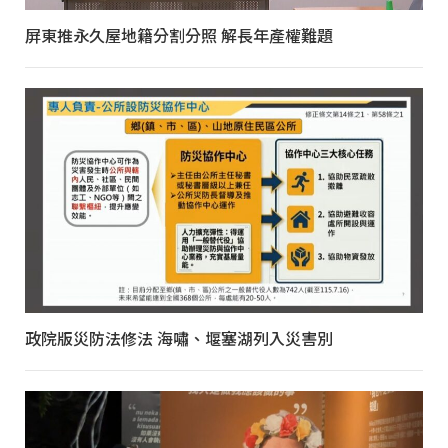
屏東推永久屋地籍分割分照 解長年產權難題
政院版災防法修法 海嘯、堰塞湖列入災害別