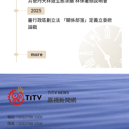
共管丹大林道生態永續 林保署辦說明會
2025
審行政區劃立法 「關係部落」定義立委掀
論戰
more
TITV NEWS
原視新聞網
電話：(02)2788-1600
傳真：(02)2788-1500