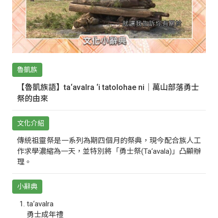
魯凱族
【魯凱族語】ta‘avalra ‘i tatolohae ni｜萬山部落勇士
祭的由來
文化介紹
傳統祖靈祭是一系列為期四個月的祭典，現今配合族人工
作求學濃縮為一天，並特別將「勇士祭(Ta‘avala)」凸顯辦
理。
小辭典
ta‘avalra
勇士成年禮