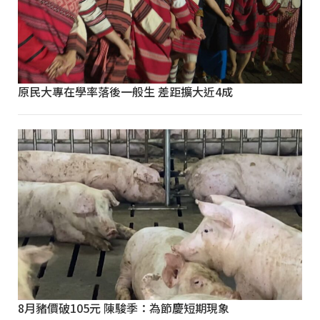
原民大專在學率落後一般生 差距擴大近4成
8月豬價破105元 陳駿季：為節慶短期現象