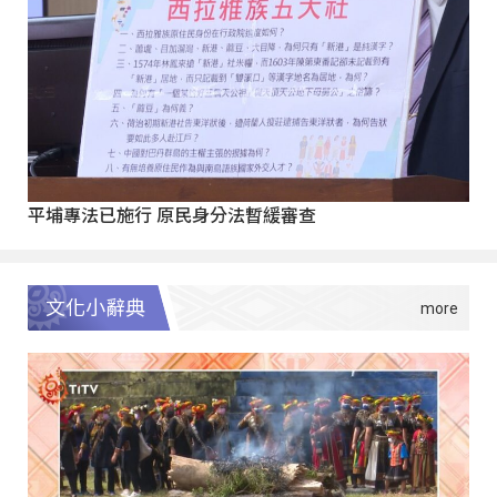
平埔專法已施行 原民身分法暫緩審查
文化小辭典