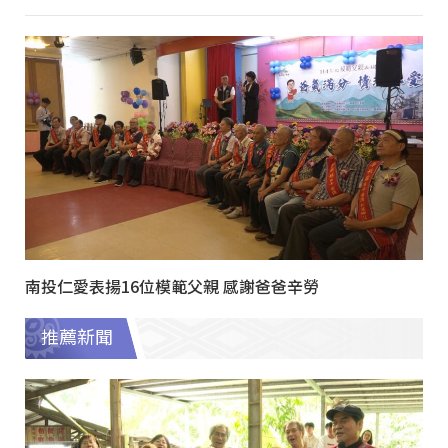
南投仁愛表揚16位模範父親 感謝爸爸辛勞
推薦新聞