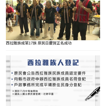
西拉雅族成第17族 原民日慶賀正名成功