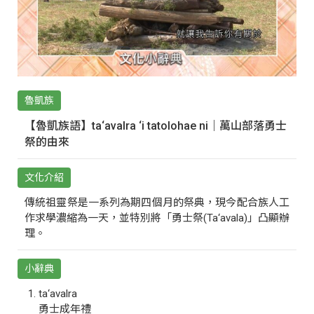
魯凱族
【魯凱族語】ta‘avalra ‘i tatolohae ni｜萬山部落勇士
祭的由來
文化介紹
傳統祖靈祭是一系列為期四個月的祭典，現今配合族人工
作求學濃縮為一天，並特別將「勇士祭(Ta‘avala)」凸顯辦
理。
小辭典
ta‘avalra
勇士成年禮