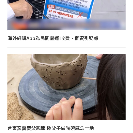
海外網購App為民間營運 收費、個資引疑慮
台東窯藝慶父親節 邀父子做陶碗感念土地