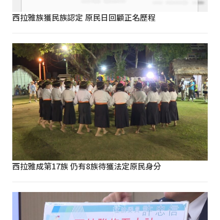
西拉雅族獲民族認定 原民日回顧正名歷程
西拉雅成第17族 仍有8族待獲法定原民身分