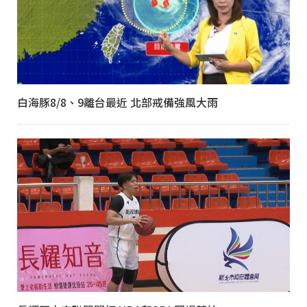
白海豚8/8、9離台最近 北部戒備強風大雨