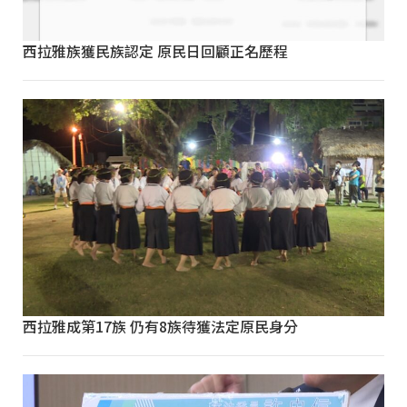
西拉雅族獲民族認定 原民日回顧正名歷程
西拉雅成第17族 仍有8族待獲法定原民身分