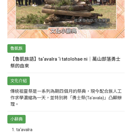
魯凱族
【魯凱族語】ta‘avalra ‘i tatolohae ni｜萬山部落勇士
祭的由來
文化介紹
傳統祖靈祭是一系列為期四個月的祭典，現今配合族人工
作求學濃縮為一天，並特別將「勇士祭(Ta‘avala)」凸顯辦
理。
小辭典
ta‘avalra