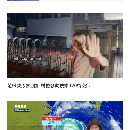
范織欽涉索回扣 橋檢發動搜索120萬交保