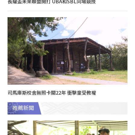
長耀盃未來聯盟開打 UBA和SBL同場競技
司馬庫斯校舍無照卡關22年 衝擊童受教權
推薦新聞