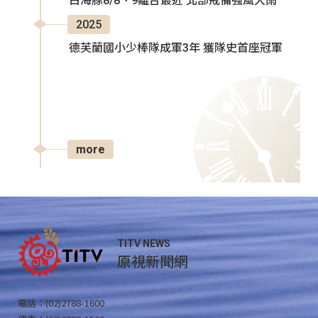
白海豚8/8、9離台最近 北部戒備強風大雨
2025
德芙蘭國小少棒隊成軍3年 獲隊史首座冠軍
more
TITV NEWS
原視新聞網
電話：(02)2788-1600