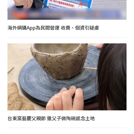
海外網購App為民間營運 收費、個資引疑慮
台東窯藝慶父親節 邀父子做陶碗感念土地