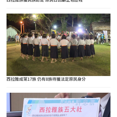
西拉雅成第17族 仍有8族待獲法定原民身分