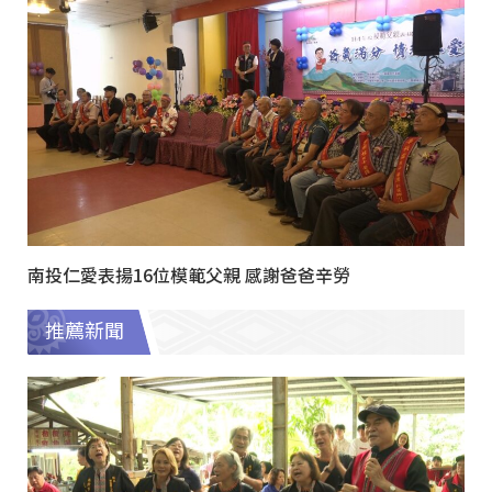
南投仁愛表揚16位模範父親 感謝爸爸辛勞
推薦新聞