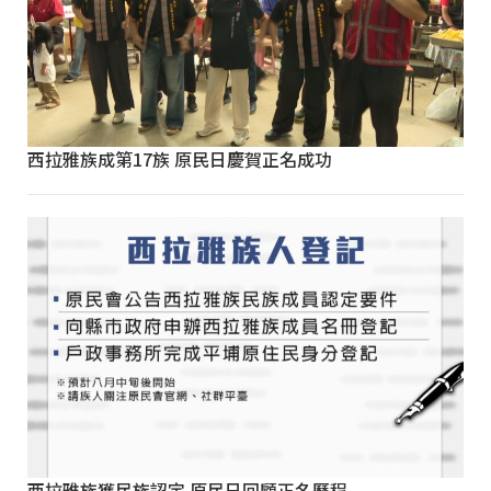
西拉雅族成第17族 原民日慶賀正名成功
西拉雅族獲民族認定 原民日回顧正名歷程