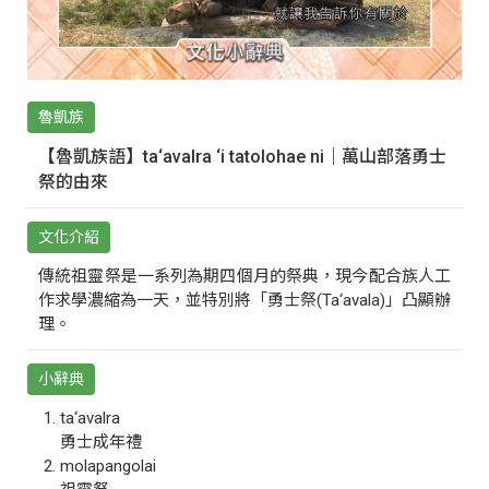
魯凱族
【魯凱族語】ta‘avalra ‘i tatolohae ni｜萬山部落勇士
祭的由來
文化介紹
傳統祖靈祭是一系列為期四個月的祭典，現今配合族人工
作求學濃縮為一天，並特別將「勇士祭(Ta‘avala)」凸顯辦
理。
小辭典
ta‘avalra
勇士成年禮
molapangolai