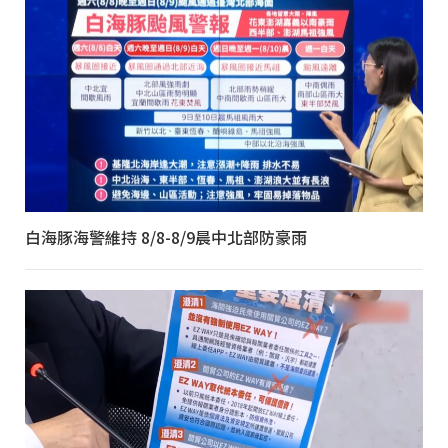
白海豚海警維持 8/8-8/9晨中北部防豪雨