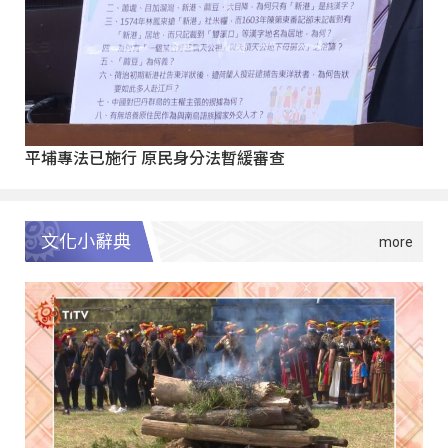
平埔專法已施行 原民身分法暫緩審查
文化小辭典