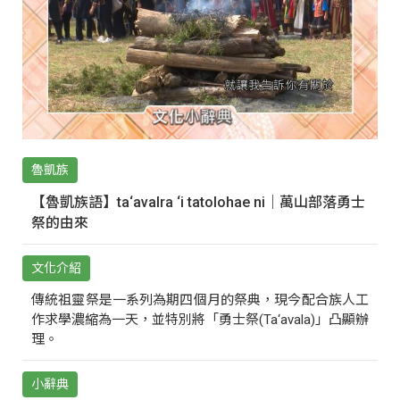
魯凱族
【魯凱族語】ta‘avalra ‘i tatolohae ni｜萬山部落勇士
祭的由來
文化介紹
傳統祖靈祭是一系列為期四個月的祭典，現今配合族人工
作求學濃縮為一天，並特別將「勇士祭(Ta‘avala)」凸顯辦
理。
小辭典