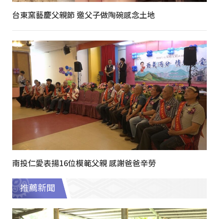
台東窯藝慶父親節 邀父子做陶碗感念土地
南投仁愛表揚16位模範父親 感謝爸爸辛勞
推薦新聞