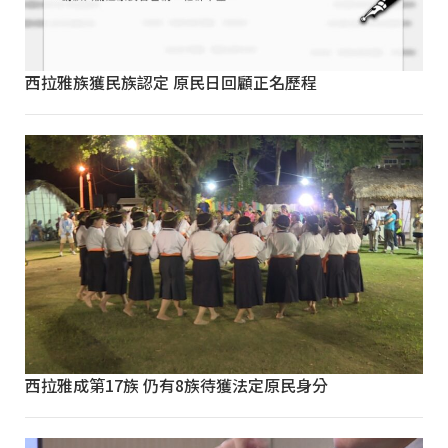
西拉雅族獲民族認定 原民日回顧正名歷程
西拉雅成第17族 仍有8族待獲法定原民身分