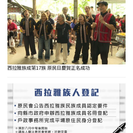
西拉雅族成第17族 原民日慶賀正名成功