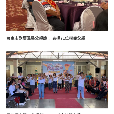
台東市歡慶溫馨父親節！ 表揚71位模範父親