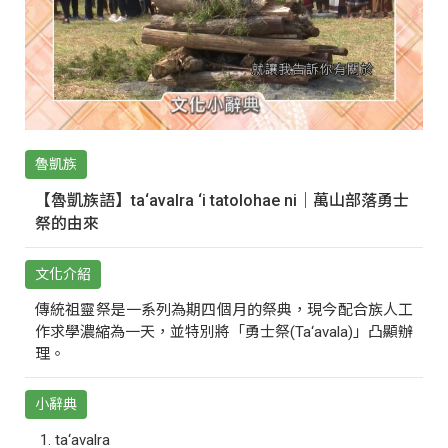
魯凱族
【魯凱族語】ta‘avalra ‘i tatolohae ni｜萬山部落勇士
祭的由來
文化介紹
傳統祖靈祭是一系列為期四個月的祭典，現今配合族人工
作求學濃縮為一天，並特別將「勇士祭(Ta‘avala)」凸顯辦
理。
小辭典
ta‘avalra