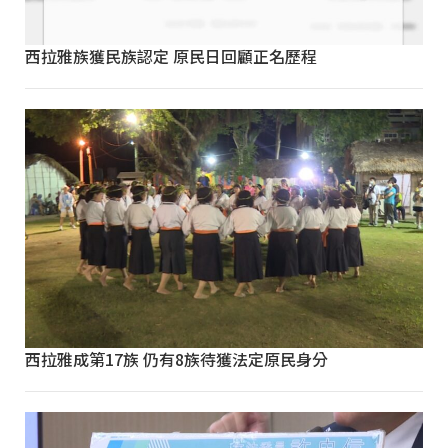
西拉雅族獲民族認定 原民日回顧正名歷程
西拉雅成第17族 仍有8族待獲法定原民身分