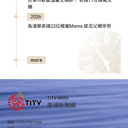
台東市歡慶溫馨父親節！ 表揚71位模範父
親
2026
長濱鄉表揚22位模範Mama 感念父親辛勞
more
TITV NEWS
原視新聞網
電話：(02)2788-1600