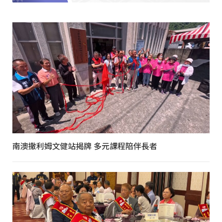
南澳撒利姆文健站揭牌 多元課程陪伴長者