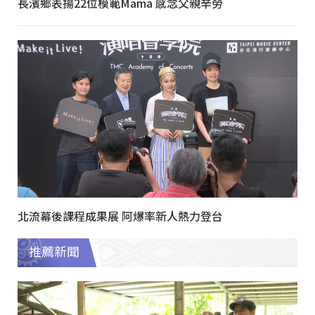
長濱鄉表揚22位模範Mama 感念父親辛勞
北流幕後課程成果展 阿爆率新人熱力登台
推薦新聞