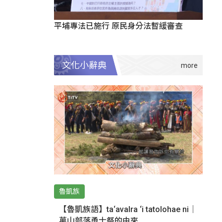
平埔專法已施行 原民身分法暫緩審查
文化小辭典
魯凱族
【魯凱族語】ta‘avalra ‘i tatolohae ni｜
萬山部落勇士祭的由來