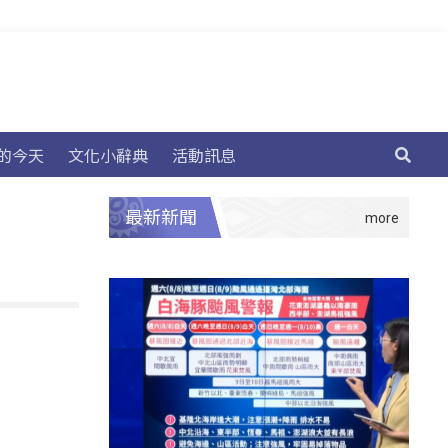
的今天
文化小辭典
活動訊息
最新新聞