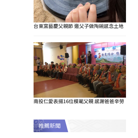
台東窯藝慶父親節 邀父子做陶碗感念土地
南投仁愛表揚16位模範父親 感謝爸爸辛勞
推薦新聞