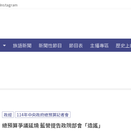
Instagram
族語新聞
新聞性節目
節目表
主播專區
歷史上
政經
114年中央政府總預算記者會
總預算爭議延燒 藍營提告政院部會「造謠」