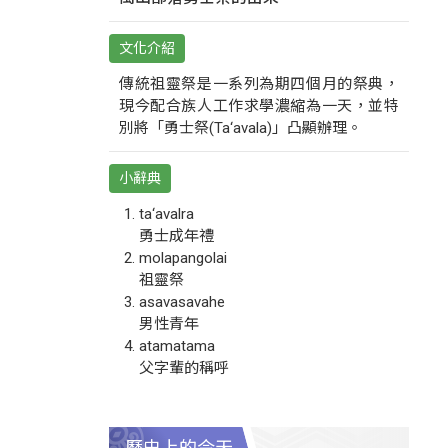
文化介紹
傳統祖靈祭是一系列為期四個月的祭典，
現今配合族人工作求學濃縮為一天，並特
別將「勇士祭(Ta‘avala)」凸顯辦理。
小辭典
ta‘avalra
勇士成年禮
molapangolai
祖靈祭
asavasavahe
男性青年
atamatama
父字輩的稱呼
歷史上的今天