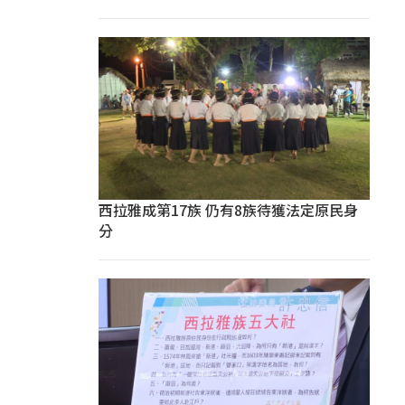
西拉雅成第17族 仍有8族待獲法定原民身
分