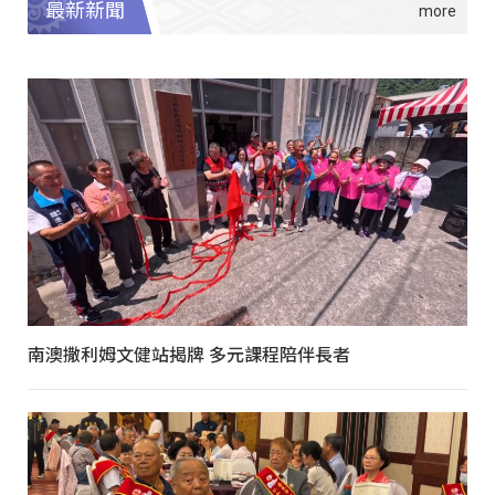
最新新聞
南澳撒利姆文健站揭牌 多元課程陪伴長者