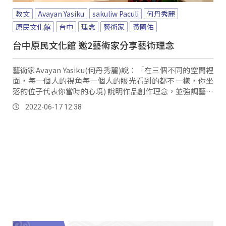
教文
Avayan Yasiku
sakuliw Paculi
何丹秀麗
原民文化館
台中
理念
藝術家
黃國佑
台中原民文化館 邀2藝術家分享藝術理念
藝術家Avayan Yasiku(何丹秀麗)說：「在三個不同的空間裡
面，每一個人的視角每一個人的眼光看到的都不一樣，你坐
落的位子代表你當時的心境) 說明作品創作理念，並強調藝術
創作與觀賞藝術都是由心出發，卑南族藝術家何丹秀麗，年
2022-06-17 12:38
輕時就離開家鄉在都市生活，因此接觸到茶跟陶藝文化，過
程中讓她反思文化是不分族群，希望藉由陶藝藝術，結合這
片土地的故事與歷史，也喚起每個人正視自己的根源。