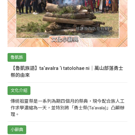
魯凱族
【魯凱族語】ta‘avalra ‘i tatolohae ni｜萬山部落勇士
祭的由來
文化介紹
傳統祖靈祭是一系列為期四個月的祭典，現今配合族人工
作求學濃縮為一天，並特別將「勇士祭(Ta‘avala)」凸顯辦
理。
小辭典