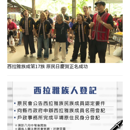
西拉雅族成第17族 原民日慶賀正名成功