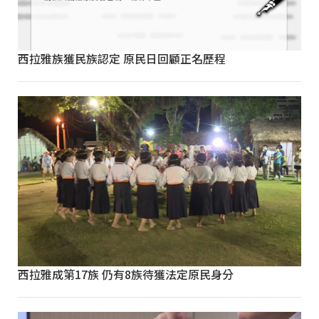
西拉雅族獲民族認定 原民日回顧正名歷程
西拉雅成第17族 仍有8族待獲法定原民身分