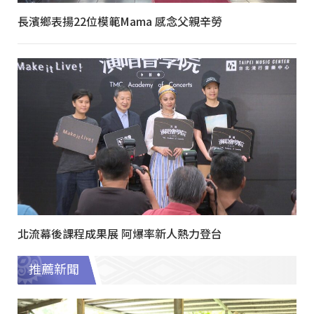
長濱鄉表揚22位模範Mama 感念父親辛勞
北流幕後課程成果展 阿爆率新人熱力登台
推薦新聞