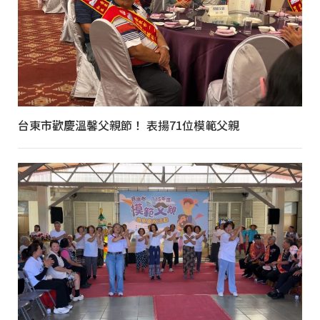
台東市歡慶溫馨父親節！ 表揚71位模範父親