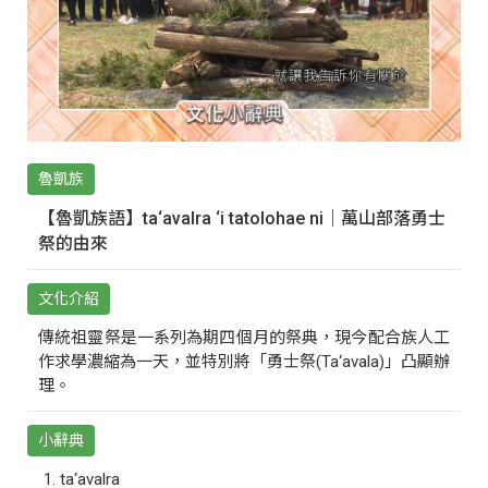
魯凱族
【魯凱族語】ta‘avalra ‘i tatolohae ni｜萬山部落勇士
祭的由來
文化介紹
傳統祖靈祭是一系列為期四個月的祭典，現今配合族人工
作求學濃縮為一天，並特別將「勇士祭(Ta‘avala)」凸顯辦
理。
小辭典
ta‘avalra