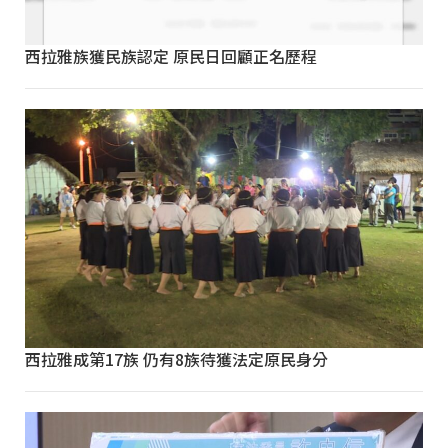
西拉雅族獲民族認定 原民日回顧正名歷程
西拉雅成第17族 仍有8族待獲法定原民身分