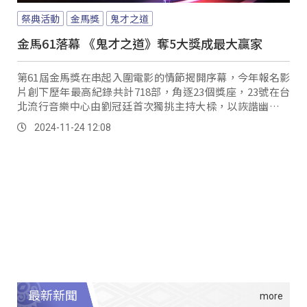
祭典活動
金馬獎
鬼才之道
金馬61落幕 《鬼才之道》奪5大獎成最大贏家
第61屆金馬獎在串起入圍電影的情節揭開序幕，今年報名影
片創下歷年最高紀錄共計718部，角逐23個獎座，23號在台
北流行音樂中心由劉冠廷首次獨挑主持大樑，以詼諧幽默的
開場迎來華語電影的最高榮譽。
2024-11-24 12:08
最新新聞