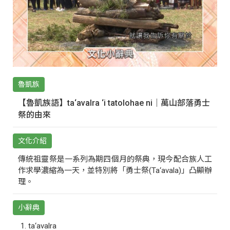
魯凱族
【魯凱族語】ta‘avalra ‘i tatolohae ni｜萬山部落勇士
祭的由來
文化介紹
傳統祖靈祭是一系列為期四個月的祭典，現今配合族人工
作求學濃縮為一天，並特別將「勇士祭(Ta‘avala)」凸顯辦
理。
小辭典
ta‘avalra