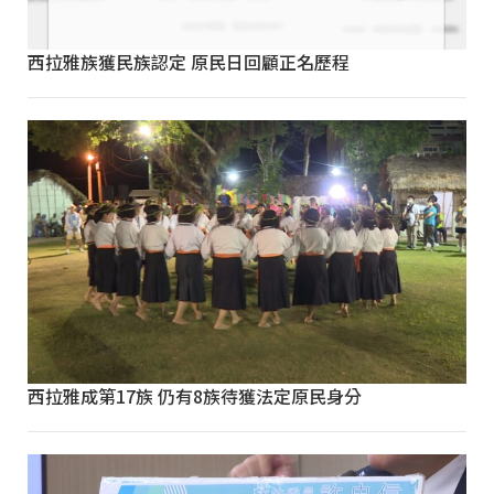
西拉雅族獲民族認定 原民日回顧正名歷程
西拉雅成第17族 仍有8族待獲法定原民身分