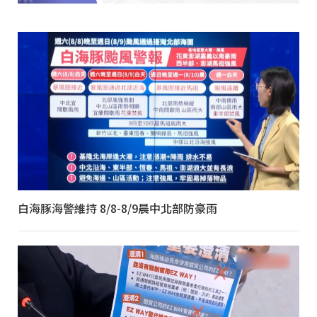
白海豚海警維持 8/8-8/9晨中北部防豪雨