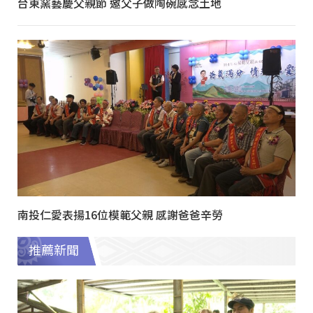
台東窯藝慶父親節 邀父子做陶碗感念土地
南投仁愛表揚16位模範父親 感謝爸爸辛勞
推薦新聞