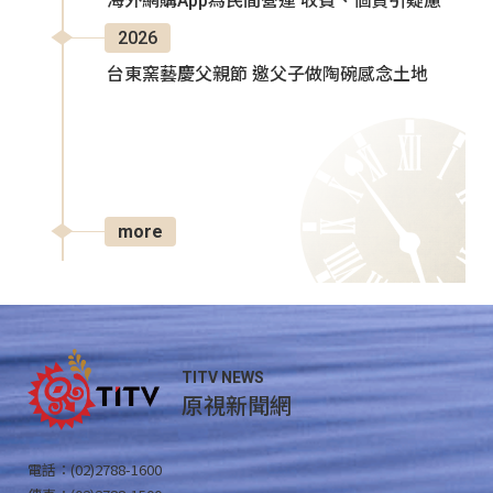
海外網購App為民間營運 收費、個資引疑慮
2026
台東窯藝慶父親節 邀父子做陶碗感念土地
more
TITV NEWS
原視新聞網
電話：(02)2788-1600