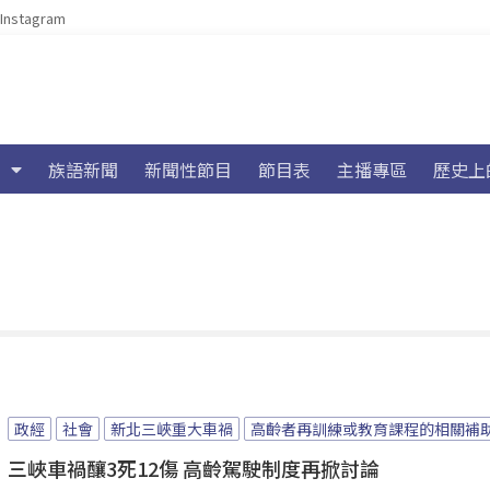
Instagram
族語新聞
新聞性節目
節目表
主播專區
歷史上
政經
社會
新北三峽重大車禍
高齡者再訓練或教育課程的相關補
三峽車禍釀3死12傷 高齡駕駛制度再掀討論