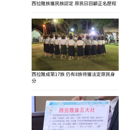
西拉雅族獲民族認定 原民日回顧正名歷程
西拉雅成第17族 仍有8族待獲法定原民身
分