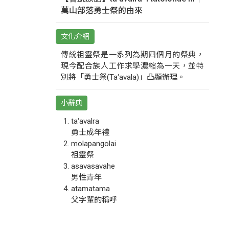
萬山部落勇士祭的由來
文化介紹
傳統祖靈祭是一系列為期四個月的祭典，
現今配合族人工作求學濃縮為一天，並特
別將「勇士祭(Ta‘avala)」凸顯辦理。
小辭典
ta‘avalra
勇士成年禮
molapangolai
祖靈祭
asavasavahe
男性青年
atamatama
父字輩的稱呼