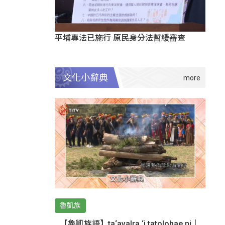
平埔專法已施行 原民身分法暫緩審查
文化小辭典
魯凱族
【魯凱族語】ta‘avalra ‘i tatolohae ni｜