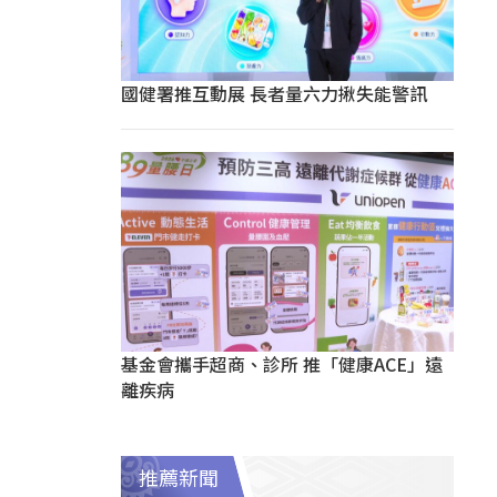
國健署推互動展 長者量六力揪失能警訊
基金會攜手超商、診所 推「健康ACE」遠
離疾病
推薦新聞