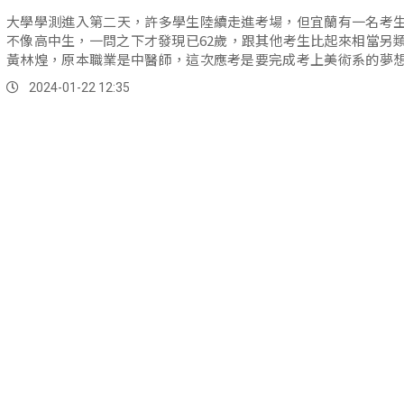
大學學測進入第二天，許多學生陸續走進考場，但宜蘭有一名考
不像高中生，一問之下才發現已62歲，跟其他考生比起來相當另
黃林煌，原本職業是中醫師，這次應考是要完成考上美術系的夢
考試有信心。
2024-01-22 12:35