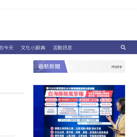
的今天
文化小辭典
活動訊息
最新新聞