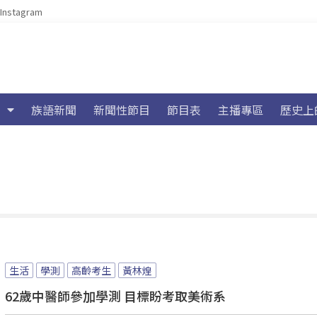
Instagram
族語新聞
新聞性節目
節目表
主播專區
歷史上
生活
學測
高齡考生
黃林煌
62歲中醫師參加學測 目標盼考取美術系