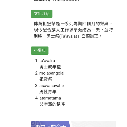
文化介紹
傳統祖靈祭是一系列為期四個月的祭典，
現今配合族人工作求學濃縮為一天，並特
別將「勇士祭(Ta‘avala)」凸顯辦理。
小辭典
ta‘avalra
勇士成年禮
molapangolai
祖靈祭
asavasavahe
男性青年
atamatama
父字輩的稱呼
歷史上的今天