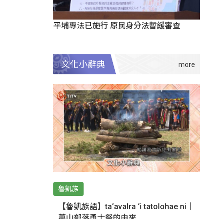
平埔專法已施行 原民身分法暫緩審查
文化小辭典
魯凱族
【魯凱族語】ta‘avalra ‘i tatolohae ni｜
萬山部落勇士祭的由來