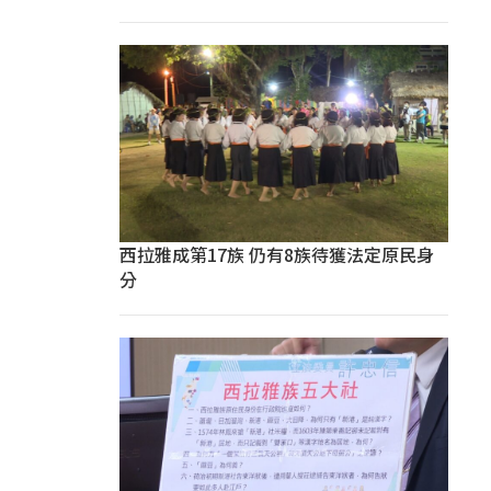
西拉雅成第17族 仍有8族待獲法定原民身
分