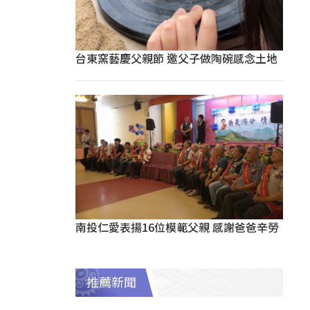
台東窯藝慶父親節 邀父子做陶碗感念土地
南投仁愛表揚16位模範父親 感謝爸爸辛勞
推薦新聞