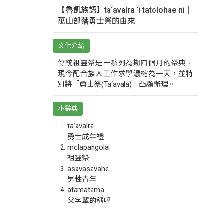
【魯凱族語】ta‘avalra ‘i tatolohae ni｜
萬山部落勇士祭的由來
文化介紹
傳統祖靈祭是一系列為期四個月的祭典，
現今配合族人工作求學濃縮為一天，並特
別將「勇士祭(Ta‘avala)」凸顯辦理。
小辭典
ta‘avalra
勇士成年禮
molapangolai
祖靈祭
asavasavahe
男性青年
atamatama
父字輩的稱呼