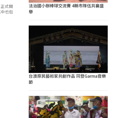
法治國小辦棒球交流賽 4縣市隊伍共襄盛
，正式開
舉
其中也包
台澳原民藝術家共創作品 同登Garma音樂
節