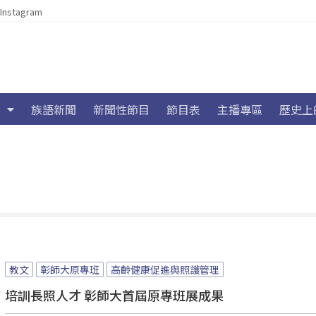
Instagram
族語新聞
新聞性節目
節目表
主播專區
歷史上
教文
彰師大原專班
高齡健康促進與照護管理
培訓長照人才 彰師大首屆原專班展成果