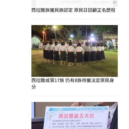
西拉雅族獲民族認定 原民日回顧正名歷程
西拉雅成第17族 仍有8族待獲法定原民身
分