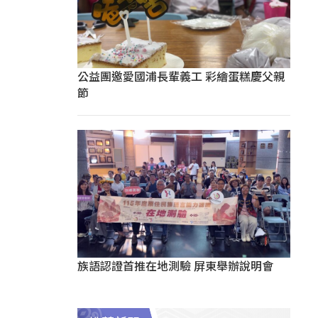
公益團邀愛國浦長輩義工 彩繪蛋糕慶父親
節
族語認證首推在地測驗 屏東舉辦說明會