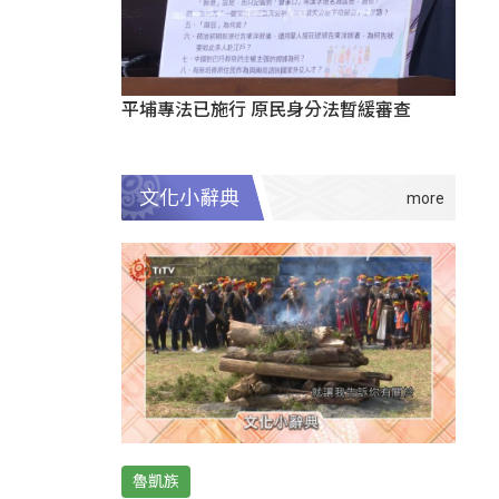
平埔專法已施行 原民身分法暫緩審查
文化小辭典
魯凱族